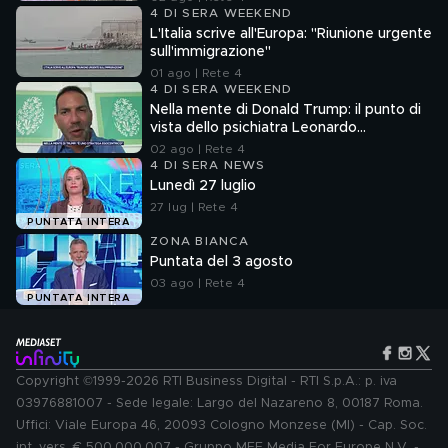
4 DI SERA WEEKEND
L'Italia scrive all'Europa: "Riunione urgente
sull'immigrazione"
01 ago | Rete 4
4 DI SERA WEEKEND
Nella mente di Donald Trump: il punto di
vista dello psichiatra Leonardo
Mendolicchio
02 ago | Rete 4
4 DI SERA NEWS
Lunedì 27 luglio
27 lug | Rete 4
PUNTATA INTERA
ZONA BIANCA
Puntata del 3 agosto
03 ago | Rete 4
PUNTATA INTERA
Copyright ©1999-2026 RTI Business Digital - RTI S.p.A.: p. iva
03976881007 - Sede legale: Largo del Nazareno 8, 00187 Roma.
Uffici: Viale Europa 46, 20093 Cologno Monzese (MI) - Cap. Soc.
int. vers. € 500.000.007 - Gruppo MFE Media For Europe N.V. -