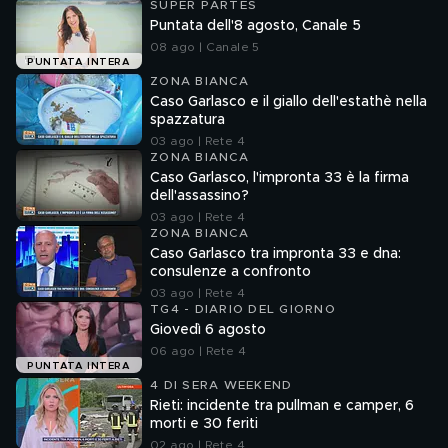
SUPER PARTES
Puntata dell'8 agosto, Canale 5
08 ago | Canale 5
PUNTATA INTERA
ZONA BIANCA
Caso Garlasco e il giallo dell'estathè nella
spazzatura
03 ago | Rete 4
ZONA BIANCA
Caso Garlasco, l'impronta 33 è la firma
dell'assassino?
03 ago | Rete 4
ZONA BIANCA
Caso Garlasco tra impronta 33 e dna:
consulenze a confronto
03 ago | Rete 4
TG4 - DIARIO DEL GIORNO
Giovedì 6 agosto
06 ago | Rete 4
PUNTATA INTERA
4 DI SERA WEEKEND
Rieti: incidente tra pullman e camper, 6
morti e 30 feriti
02 ago | Rete 4