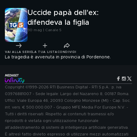
Uccide papà dell'ex:
difendeva la figlia
30 mag | Canale 5
VAI ALLA SERIE
LA TUA LISTA
CONDIVIDI
La tragedia è avvenuta in provincia di Pordenone.
Copyright ©1999-2026 RTI Business Digital - RTI S.p.A.: p. iva
03976881007 - Sede legale: Largo del Nazareno 8, 00187 Roma.
Uffici: Viale Europa 46, 20093 Cologno Monzese (MI) - Cap. Soc.
int. vers. € 500.000.007 - Gruppo MFE Media For Europe N.V. -
Tutti i diritti riservati. Rispetto ai contenuti trasmessi e/o
riprodotti è vietata ogni utilizzazione funzionale
all'addestramento di sistemi di intelligenza artificiale generativa.
È altresì fatto divieto espresso di utilizzare mezzi automatizzati