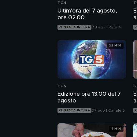
TG4
T
Ultim'ora del 7 agosto,
E
ore 02.00
a
08 ago | Rete 4
PUNTATA INTERA
P
33 MIN
TG5
S
Edizione ore 13.00 del 7
E
agosto
a
07 ago | Canale 5
PUNTATA INTERA
P
4 MIN