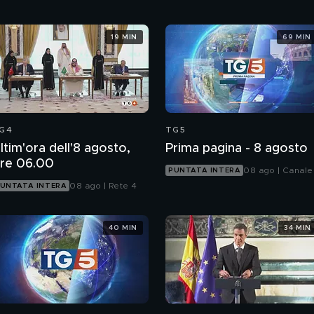
19 MIN
69 MIN
G4
TG5
ltim'ora dell'8 agosto,
Prima pagina - 8 agosto
re 06.00
08 ago | Canale
PUNTATA INTERA
08 ago | Rete 4
UNTATA INTERA
40 MIN
34 MIN