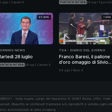
ttaccano?
il progetto Glasswing
6 ago | Canale 5
25 lug | Tgcom2
PUNTATA INTERA
97 MIN
1 MIN
ORNING NEWS
TG4 - DIARIO DEL GIORNO
artedì 28 luglio
Franco Baresi, il pallone
d'oro omaggio di Silvio
28 lug | Canale 5
UNTATA INTERA
Berlusconi
04 ago | Rete 4
76881007 - Sede legale: Largo del Nazareno 8, 00187 Roma. Uffici: Vial
ervati. Rispetto ai contenuti trasmessi e/o riprodotti è vietata ogni uti
 mezzi automatizzati di data scraping.