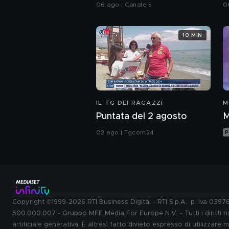
del caldo record
a
06 ago | Canale 5
0
10 MIN
IL TG DEI RAGAZZI
M
Puntata del 2 agosto
M
02 ago | Tgcom24
P
Copyright ©1999-2026 RTI Business Digital - RTI S.p.A.: p. iva 039
500.000.007 - Gruppo MFE Media For Europe N.V. - Tutti i diritti ris
artificiale generativa. È altresì fatto divieto espresso di utilizzare