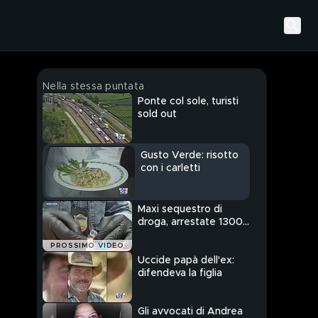
Nella stessa puntata
Ponte col sole, turisti
sold out
Gusto Verde: risotto
con i carletti
Maxi sequestro di
droga, arrestate 1300
persone
PROSSIMO VIDEO
Uccide papà dell'ex:
difendeva la figlia
Gli avvocati di Andrea