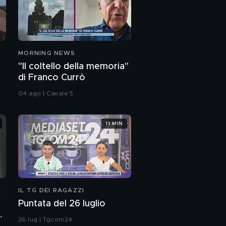
MORNING NEWS
"Il coltello della memoria"
di Franco Currò
04 ago | Canale 5
11 MIN
N
IL TG DEI RAGAZZI
Puntata del 26 luglio
:
26 lug | Tgcom24