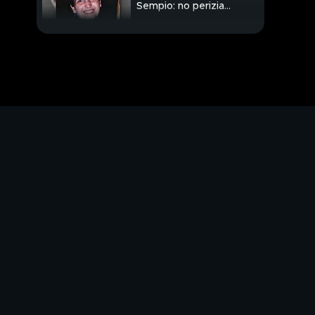
Sempio: no perizia
psichiatrica
Incontro Casa Bianca:
Trump ancora indeciso
Drone caduto in
Romania, Putin: faremo
indagine