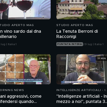
TUDIO APERTO MAG
STUDIO APERTO MAG
n vino sardo dal dna
La Tenuta Berroni di
illenario
Racconigi
 lug | Italia 1
29 lug | Italia 1
PUNTATA INTERA
3 MIN
11 MIN
ORNING NEWS
INTELLIGENZE ARTIFICIALI - I
MEZZO A NOI
ani aggressivi, come
"Intelligenze artificiali - In
ifendersi quando
mezzo a noi", puntata 35