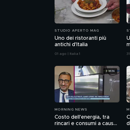
STUDIO APERTO MAG
S
Uno dei ristoranti più
U
antichi d'Italia
m
01 ago | Italia 1
31
3 MIN
MORNING NEWS
M
Costo dell'energia, tra
C
rincari e consumi a causa
d