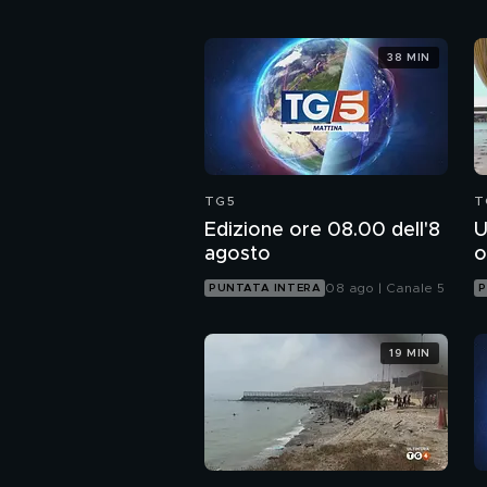
38 MIN
TG5
T
Edizione ore 08.00 dell'8
U
agosto
o
08 ago | Canale 5
PUNTATA INTERA
P
19 MIN