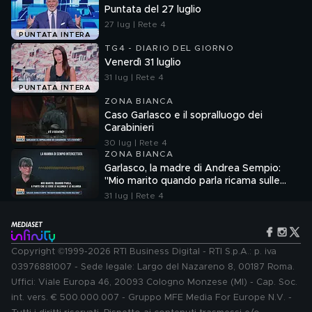
Puntata del 27 luglio
27 lug | Rete 4
PUNTATA INTERA
TG4 - DIARIO DEL GIORNO
Venerdì 31 luglio
31 lug | Rete 4
PUNTATA INTERA
ZONA BIANCA
Caso Garlasco e il sopralluogo dei
Carabinieri
30 lug | Rete 4
ZONA BIANCA
Garlasco, la madre di Andrea Sempio:
"Mio marito quando parla ricama sulle
cose"
31 lug | Rete 4
Copyright ©1999-2026 RTI Business Digital - RTI S.p.A.: p. iva
03976881007 - Sede legale: Largo del Nazareno 8, 00187 Roma.
Uffici: Viale Europa 46, 20093 Cologno Monzese (MI) - Cap. Soc.
int. vers. € 500.000.007 - Gruppo MFE Media For Europe N.V. -