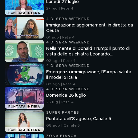
Lunedì 27 luglio
27 lug | Rete 4
PUNTATA INTERA
4 DI SERA WEEKEND
Immigrazione: aggiornamenti in diretta da
Ceuta
01 ago | Rete 4
4 DI SERA WEEKEND
Nella mente di Donald Trump: il punto di
vista dello psichiatra Leonardo
Mendolicchio
02 ago | Rete 4
4 DI SERA WEEKEND
Emergenza immigrazione, l'Europa valuta
il modello Italia
02 ago | Rete 4
4 DI SERA WEEKEND
Domenica 26 luglio
26 lug | Rete 4
PUNTATA INTERA
SUPER PARTES
Puntata dell'8 agosto, Canale 5
08 ago | Canale 5
PUNTATA INTERA
ZONA BIANCA