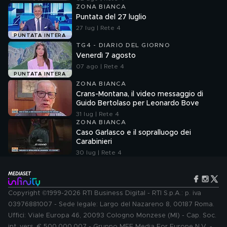
ZONA BIANCA
Puntata del 27 luglio
27 lug | Rete 4
PUNTATA INTERA
TG4 - DIARIO DEL GIORNO
Venerdì 7 agosto
07 ago | Rete 4
PUNTATA INTERA
ZONA BIANCA
Crans-Montana, il video messaggio di
Guido Bertolaso per Leonardo Bove
31 lug | Rete 4
ZONA BIANCA
Caso Garlasco e il sopralluogo dei
Carabinieri
30 lug | Rete 4
Copyright ©1999-2026 RTI Business Digital - RTI S.p.A.: p. iva
03976881007 - Sede legale: Largo del Nazareno 8, 00187 Roma.
Uffici: Viale Europa 46, 20093 Cologno Monzese (MI) - Cap. Soc.
int. vers. € 500.000.007 - Gruppo MFE Media For Europe N.V. -