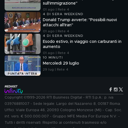
sull'immigrazione"
01 ago | Rete 4
4 DI SERA WEEKEND
Donald Trump avverte: "Possibili nuovi
attacchi all'Iran"
01 ago | Rete 4
4 DI SERA WEEKEND
Esodo estivo, in viaggio con carburanti in
aumento
01 ago | Rete 4
10 MINUTI
Mercoledì 29 luglio
29 lug | Rete 4
PUNTATA INTERA
Copyright ©1999-2026 RTI Business Digital - RTI S.p.A.: p. iva
03976881007 - Sede legale: Largo del Nazareno 8, 00187 Roma.
Uffici: Viale Europa 46, 20093 Cologno Monzese (MI) - Cap. Soc.
int. vers. € 500.000.007 - Gruppo MFE Media For Europe N.V. -
Tutti i diritti riservati. Rispetto ai contenuti trasmessi e/o