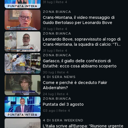
31 lug | Rete 4
PUNTATA INTERA
ZONA BIANCA
Crans-Montana, il video messaggio di
Guido Bertolaso per Leonardo Bove
31 lug | Rete 4
ZONA BIANCA
Leonardo Bove, sopravvissuto al rogo di
Crans-Montana, la squadra di calcio: "Ti
aspettiamo"
31 lug | Rete 4
ZONA BIANCA
Garlasco, il giallo delle confezioni di
Estathè: ecco cosa abbiamo scoperto
30 lug | Rete 4
4 DI SERA NEWS
Come e perché è deceduto Fakir
Abderrahim?
24 lug | Rete 4
ZONA BIANCA
Puntata del 3 agosto
03 ago | Rete 4
PUNTATA INTERA
4 DI SERA WEEKEND
L'Italia scrive all'Europa: "Riunione urgente