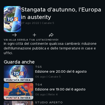
Stangata d'autunno, l'Europa
in austerity
27 ago 2022 | Canale 5
VAI ALLA SERIE
LA TUA LISTA
CONDIVIDI
In ogni città del continente qualcosa cambierà: riduzione
dell'illuminazione pubblica e delle temperature in case e
uffici.
Guarda anche
TG5
Edizione ore 20.00 del 6 agosto
06 ago | Canale 5
PUNTATA INTERA
TG4
Edizione ore 19.00 del 6 agosto
06 ago | Rete 4
PUNTATA INTERA
STUDIO APERTO