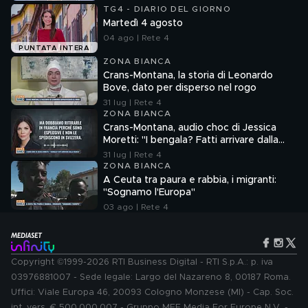
TG4 - DIARIO DEL GIORNO
Martedì 4 agosto
04 ago | Rete 4
PUNTATA INTERA
ZONA BIANCA
Crans-Montana, la storia di Leonardo
Bove, dato per disperso nel rogo
31 lug | Rete 4
ZONA BIANCA
Crans-Montana, audio choc di Jessica
Moretti: "I bengala? Fatti arrivare dalla
Francia"
31 lug | Rete 4
ZONA BIANCA
A Ceuta tra paura e rabbia, i migranti:
"Sognamo l'Europa"
03 ago | Rete 4
Copyright ©1999-2026 RTI Business Digital - RTI S.p.A.: p. iva
03976881007 - Sede legale: Largo del Nazareno 8, 00187 Roma.
Uffici: Viale Europa 46, 20093 Cologno Monzese (MI) - Cap. Soc.
int. vers. € 500.000.007 - Gruppo MFE Media For Europe N.V. -