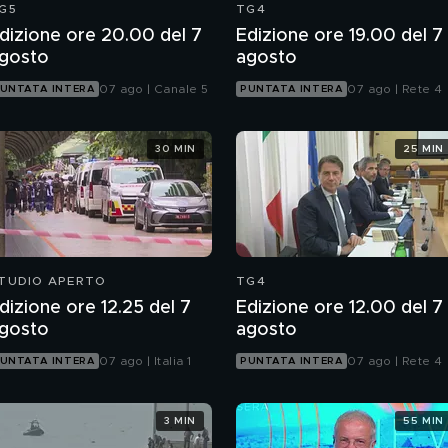
G5
TG4
dizione ore 20.00 del 7
Edizione ore 19.00 del 7
gosto
agosto
07 ago | Canale 5
07 ago | Rete 4
UNTATA INTERA
PUNTATA INTERA
30 MIN
25 MIN
TUDIO APERTO
TG4
dizione ore 12.25 del 7
Edizione ore 12.00 del 7
gosto
agosto
07 ago | Italia 1
07 ago | Rete 4
UNTATA INTERA
PUNTATA INTERA
3 MIN
55 MIN