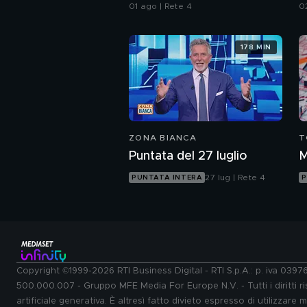
da Ceuta
a
01 ago | Rete 4
0
178 MIN
ZONA BIANCA
T
Puntata del 27 luglio
M
27 lug | Rete 4
PUNTATA INTERA
P
Copyright ©1999-2026 RTI Business Digital - RTI S.p.A.: p. iva 039
500.000.007 - Gruppo MFE Media For Europe N.V. - Tutti i diritti ris
artificiale generativa. È altresì fatto divieto espresso di utilizzare