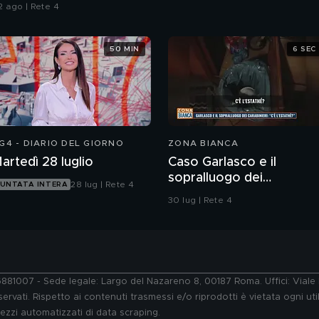
lle armi"
2 ago | Rete 4
50 MIN
6 SEC
G4 - DIARIO DEL GIORNO
ZONA BIANCA
artedì 28 luglio
Caso Garlasco e il
sopralluogo dei
28 lug | Rete 4
UNTATA INTERA
Carabinieri
30 lug | Rete 4
76881007 - Sede legale: Largo del Nazareno 8, 00187 Roma. Uffici: Vial
ervati. Rispetto ai contenuti trasmessi e/o riprodotti è vietata ogni uti
 mezzi automatizzati di data scraping.