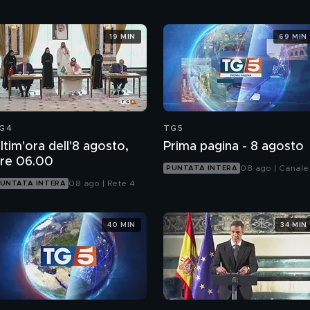
19 MIN
69 MIN
G4
TG5
ltim'ora dell'8 agosto,
Prima pagina - 8 agosto
re 06.00
08 ago | Canale
PUNTATA INTERA
08 ago | Rete 4
UNTATA INTERA
40 MIN
34 MIN