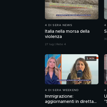
4 DI SERA NEWS
4
Italia nella morsa della
S
violenza
30
27 lug | Rete 4
2 MIN
4 DI SERA WEEKEND
4
Immigrazione:
U
aggiornamenti in diretta
"