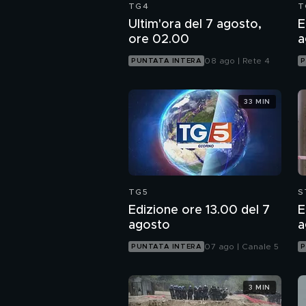
TG4
T
Ultim'ora del 7 agosto,
E
ore 02.00
a
08 ago | Rete 4
PUNTATA INTERA
P
33 MIN
TG5
S
Edizione ore 13.00 del 7
E
agosto
a
07 ago | Canale 5
PUNTATA INTERA
P
3 MIN