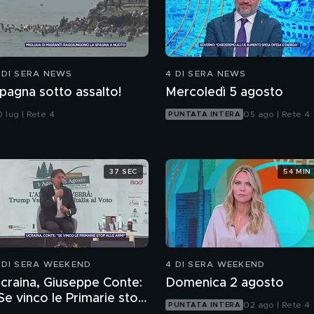
 DI SERA NEWS
4 DI SERA NEWS
pagna sotto assalto!
Mercoledì 5 agosto
 lug | Rete 4
05 ago | Rete 4
PUNTATA INTERA
37 SEC
54 MIN
 DI SERA WEEKEND
4 DI SERA WEEKEND
craina, Giuseppe Conte:
Domenica 2 agosto
Se vinco le Primarie stop
02 ago | Rete 4
PUNTATA INTERA