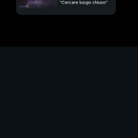
"Cercare luogo chiuso"
Le code di fine agosto
tra rientri e partenze
La Divina dice sì, nozze
in laguna
Gli anni 60 tornano
nella musica