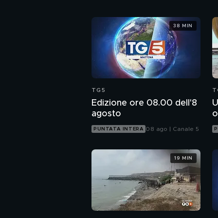
38 MIN
TG5
T
Edizione ore 08.00 dell'8
U
agosto
o
08 ago | Canale 5
PUNTATA INTERA
P
19 MIN