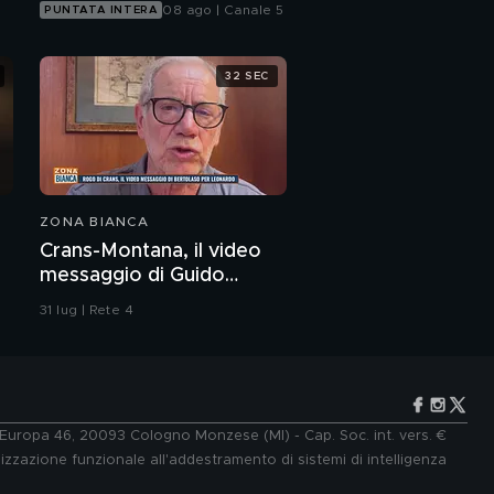
08 ago | Canale 5
PUNTATA INTERA
32 SEC
ZONA BIANCA
Crans-Montana, il video
messaggio di Guido
Bertolaso per Leonardo
31 lug | Rete 4
Bove
e Europa 46, 20093 Cologno Monzese (MI) - Cap. Soc. int. vers. €
lizzazione funzionale all'addestramento di sistemi di intelligenza