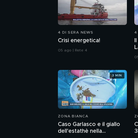
4 DI SERA NEWS
4
Crisi energetica!
I
L
05 ago | Rete 4
0
3 MIN
ZONA BIANCA
Z
Caso Garlasco e il giallo
C
dell'estathè nella
3