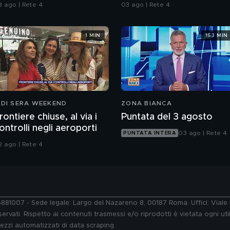
ell'assassino?
consulenze a confronto
3 ago | Rete 4
03 ago | Rete 4
1 MIN
153 MIN
 DI SERA WEEKEND
ZONA BIANCA
rontiere chiuse, al via i
Puntata del 3 agosto
ontrolli negli aeroporti
03 ago | Rete 4
PUNTATA INTERA
2 ago | Rete 4
76881007 - Sede legale: Largo del Nazareno 8, 00187 Roma. Uffici: Vial
ervati. Rispetto ai contenuti trasmessi e/o riprodotti è vietata ogni uti
 mezzi automatizzati di data scraping.