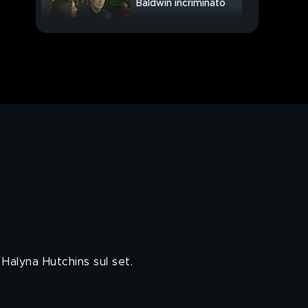
Baldwin incriminato
Antartide, raggiunto un
punto inesplorato
PROSSIMO VIDEO
Inter in semifinale,
stasera la Roma su
Canale5
 Halyna Hutchins sul set.