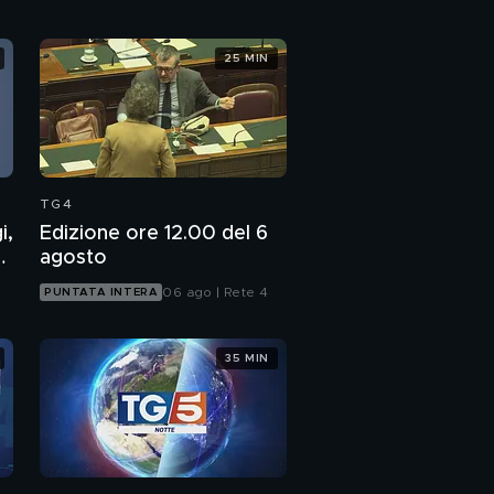
25 MIN
TG4
i,
Edizione ore 12.00 del 6
7
agosto
06 ago | Rete 4
PUNTATA INTERA
35 MIN