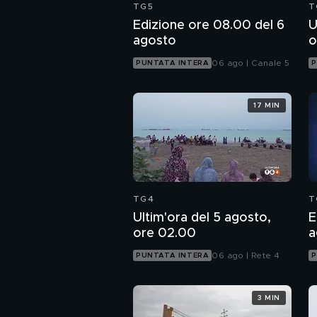
TG5
T
Edizione ore 08.00 del 6
U
agosto
o
06 ago | Canale 5
PUNTATA INTERA
P
17 MIN
TG4
T
Ultim'ora del 5 agosto,
E
ore 02.00
a
06 ago | Rete 4
PUNTATA INTERA
P
3 MIN