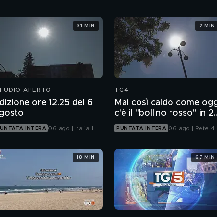
31 MIN
2 MIN
TUDIO APERTO
TG4
dizione ore 12.25 del 6
Mai così caldo come ogg
gosto
c'è il "bollino rosso" in 2
città
06 ago | Italia 1
06 ago | Rete 4
UNTATA INTERA
PUNTATA INTERA
18 MIN
67 MIN