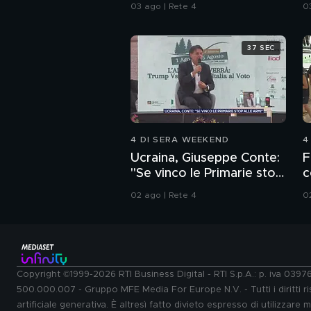
spazzatura
d
03 ago | Rete 4
0
37 SEC
4 DI SERA WEEKEND
4
Ucraina, Giuseppe Conte:
F
"Se vinco le Primarie stop
c
alle armi"
02 ago | Rete 4
0
Copyright ©1999-2026 RTI Business Digital - RTI S.p.A.: p. iva 039
500.000.007 - Gruppo MFE Media For Europe N.V. - Tutti i diritti ris
artificiale generativa. È altresì fatto divieto espresso di utilizzare