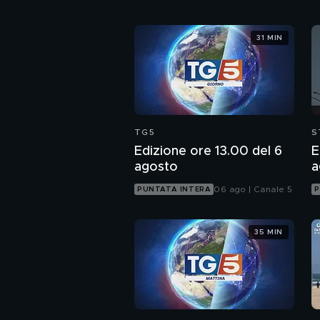
31 MIN
TG5
S
Edizione ore 13.00 del 6
E
agosto
a
06 ago | Canale 5
PUNTATA INTERA
P
35 MIN