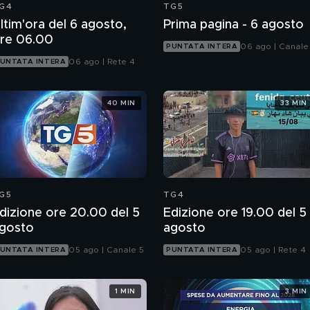
G4
TG5
ltim'ora del 6 agosto,
Prima pagina - 6 agosto
re 06.00
06 ago | Canale
PUNTATA INTERA
06 ago | Rete 4
UNTATA INTERA
40 MIN
33 MIN
G5
TG4
dizione ore 20.00 del 5
Edizione ore 19.00 del 5
gosto
agosto
05 ago | Canale 5
05 ago | Rete 4
UNTATA INTERA
PUNTATA INTERA
1 MIN
3 MIN