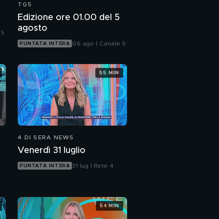
TG5
Edizione ore 01.00 del 5
agosto
 5
06 ago | Canale 5
PUNTATA INTERA
55 MIN
4 DI SERA NEWS
Venerdì 31 luglio
31 lug | Rete 4
PUNTATA INTERA
54 MIN