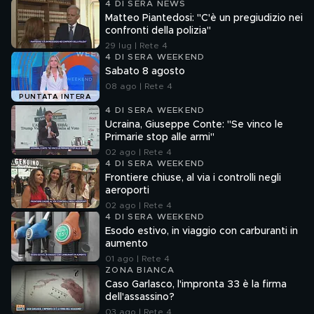
4 DI SERA NEWS
Matteo Piantedosi: "C'è un pregiudizio nei
confronti della polizia"
29 lug | Rete 4
4 DI SERA WEEKEND
Sabato 8 agosto
08 ago | Rete 4
PUNTATA INTERA
4 DI SERA WEEKEND
Ucraina, Giuseppe Conte: "Se vinco le
Primarie stop alle armi"
02 ago | Rete 4
4 DI SERA WEEKEND
Frontiere chiuse, al via i controlli negli
aeroporti
02 ago | Rete 4
4 DI SERA WEEKEND
Esodo estivo, in viaggio con carburanti in
aumento
01 ago | Rete 4
ZONA BIANCA
Caso Garlasco, l'impronta 33 è la firma
dell'assassino?
03 ago | Rete 4