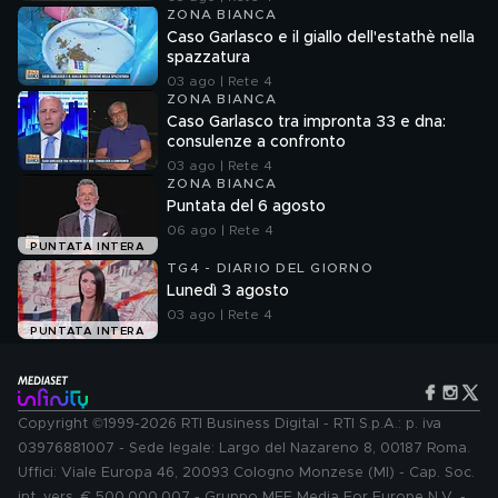
ZONA BIANCA
Caso Garlasco e il giallo dell'estathè nella
spazzatura
03 ago | Rete 4
ZONA BIANCA
Caso Garlasco tra impronta 33 e dna:
consulenze a confronto
03 ago | Rete 4
ZONA BIANCA
Puntata del 6 agosto
06 ago | Rete 4
PUNTATA INTERA
TG4 - DIARIO DEL GIORNO
Lunedì 3 agosto
03 ago | Rete 4
PUNTATA INTERA
Copyright ©1999-2026 RTI Business Digital - RTI S.p.A.: p. iva
03976881007 - Sede legale: Largo del Nazareno 8, 00187 Roma.
Uffici: Viale Europa 46, 20093 Cologno Monzese (MI) - Cap. Soc.
int. vers. € 500.000.007 - Gruppo MFE Media For Europe N.V. -