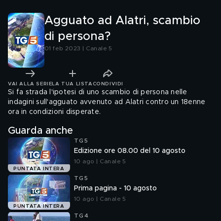
Agguato ad Alatri, scambio
di persona?
01 feb 2023 | Canale 5
VAI ALLA SERIE
LA TUA LISTA
CONDIVIDI
Si fa strada l'ipotesi di uno scambio di persona nelle
indagini sull'agguato avvenuto ad Alatri contro un 18enne
ora in condizioni disperate.
Guarda anche
TG5
Edizione ore 08.00 del 10 agosto
10 ago | Canale 5
PUNTATA INTERA
TG5
Prima pagina - 10 agosto
10 ago | Canale 5
PUNTATA INTERA
TG4