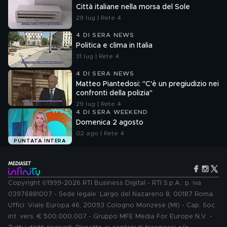
Città italiane nella morsa del Sole
29 lug | Rete 4
4 DI SERA NEWS
Politica e clima in Italia
31 lug | Rete 4
4 DI SERA NEWS
Matteo Piantedosi: "C'è un pregiudizio nei
confronti della polizia"
29 lug | Rete 4
4 DI SERA WEEKEND
Domenica 2 agosto
02 ago | Rete 4
PUNTATA INTERA
Copyright ©1999-2026 RTI Business Digital - RTI S.p.A.: p. iva
03976881007 - Sede legale: Largo del Nazareno 8, 00187 Roma.
Uffici: Viale Europa 46, 20093 Cologno Monzese (MI) - Cap. Soc.
int. vers. € 500.000.007 - Gruppo MFE Media For Europe N.V. -