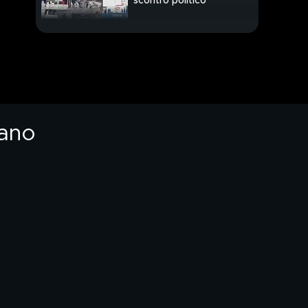
scontro politico
Massacrato a
Lanzarote in coma
30enne italiano
Spaghetto di Gragnano
con broccolo e alici
iano
PROSSIMO VIDEO
Follia Ultras, treno
assaltato a Udine