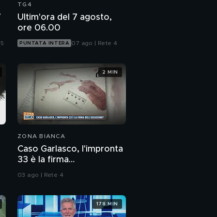
TG4
7
Ultim'ora del 7 agosto,
ore 06.00
 5
07 ago | Rete 4
PUNTATA INTERA
2 MIN
ZONA BIANCA
Caso Garlasco, l'impronta
33 è la firma
dell'assassino?
03 ago | Rete 4
178 MIN