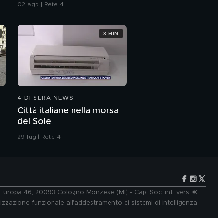
Italia
02 ago | Rete 4
3 MIN
4 DI SERA NEWS
Città italiane nella morsa
del Sole
29 lug | Rete 4
e Europa 46, 20093 Cologno Monzese (MI) - Cap. Soc. int. vers. €
lizzazione funzionale all'addestramento di sistemi di intelligenza