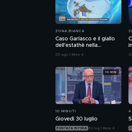
ZONA BIANCA
Z
Caso Garlasco e il giallo
C
dell'estathè nella
i
spazzatura
c
03 ago | Rete 4
0
10 MIN
10 MINUTI
4
Giovedì 30 luglio
S
30 lug | Rete 4
PUNTATA INTERA
P