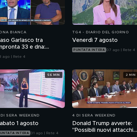
ONA BIANCA
TG4 - DIARIO DEL GIORNO
aso Garlasco tra
Venerdì 7 agosto
mpronta 33 e dna:
07 ago | Rete 4
PUNTATA INTERA
onsulenze a confronto
3 ago | Rete 4
56 MIN
2 MIN
 DI SERA WEEKEND
4 DI SERA WEEKEND
abato 1 agosto
Donald Trump avverte:
"Possibili nuovi attacchi
01 ago | Rete 4
UNTATA INTERA