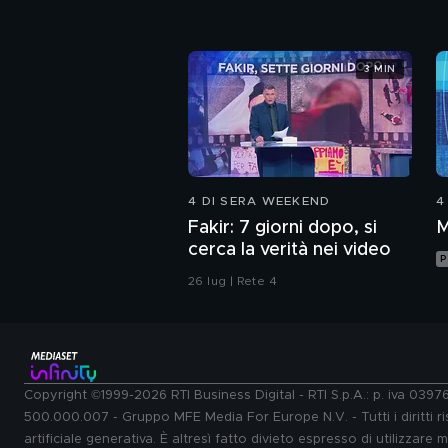
3 MIN
4 DI SERA WEEKEND
4
Fakir: 7 giorni dopo, si
M
cerca la verità nei video
P
26 lug | Rete 4
Copyright ©1999-2026 RTI Business Digital - RTI S.p.A.: p. iva 039
500.000.007 - Gruppo MFE Media For Europe N.V. - Tutti i diritti ris
artificiale generativa. È altresì fatto divieto espresso di utilizzare