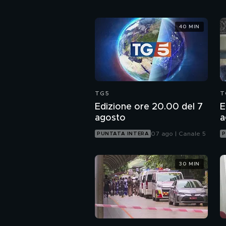
40 MIN
TG5
T
Edizione ore 20.00 del 7
E
agosto
a
07 ago | Canale 5
PUNTATA INTERA
P
30 MIN