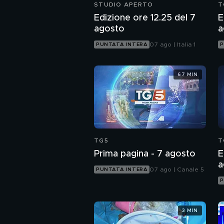
STUDIO APERTO
T
Edizione ore 12.25 del 7
E
agosto
a
07 ago | Italia 1
PUNTATA INTERA
P
67 MIN
TG5
T
Prima pagina - 7 agosto
E
a
07 ago | Canale 5
PUNTATA INTERA
P
3 MIN