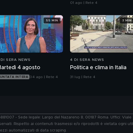
all'Iran"
01 ago | Rete 4
55 MIN
3 MIN
 DI SERA NEWS
4 DI SERA NEWS
artedì 4 agosto
Politica e clima in Italia
04 ago | Rete 4
31 lug | Rete 4
UNTATA INTERA
76881007 - Sede legale: Largo del Nazareno 8, 00187 Roma. Uffici: Vial
ervati. Rispetto ai contenuti trasmessi e/o riprodotti è vietata ogni uti
 mezzi automatizzati di data scraping.