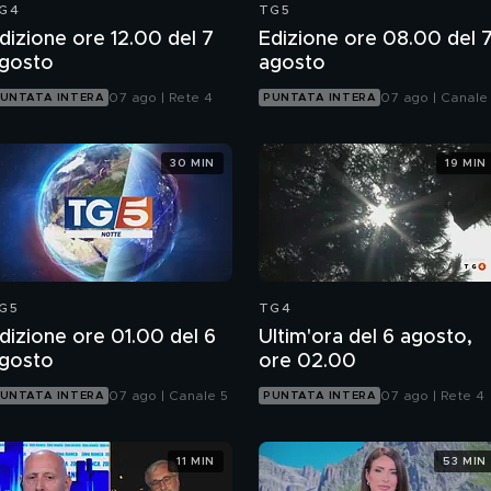
G4
TG5
dizione ore 12.00 del 7
Edizione ore 08.00 del 
gosto
agosto
07 ago | Rete 4
07 ago | Canale
UNTATA INTERA
PUNTATA INTERA
30 MIN
19 MIN
G5
TG4
dizione ore 01.00 del 6
Ultim'ora del 6 agosto,
gosto
ore 02.00
07 ago | Canale 5
07 ago | Rete 4
UNTATA INTERA
PUNTATA INTERA
11 MIN
53 MIN