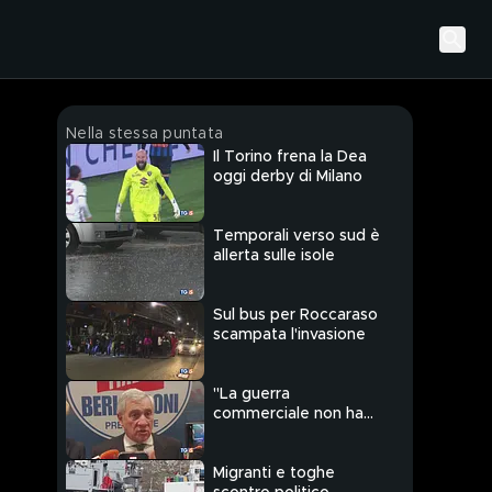
Nella stessa puntata
Il Torino frena la Dea
oggi derby di Milano
Temporali verso sud è
allerta sulle isole
Sul bus per Roccaraso
scampata l'invasione
"La guerra
commerciale non ha
alcun vincitore"
Migranti e toghe