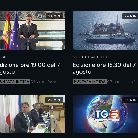
34 MIN
24 MIN
G4
STUDIO APERTO
dizione ore 19.00 del 7
Edizione ore 18.30 del 7
gosto
agosto
07 ago | Rete 4
07 ago | Italia 1
UNTATA INTERA
PUNTATA INTERA
25 MIN
34 MIN