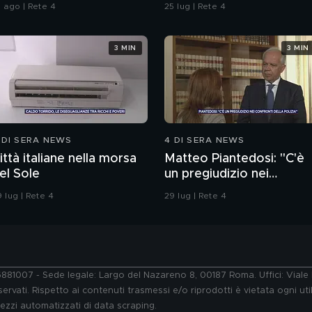
a Ceuta
1 ago | Rete 4
25 lug | Rete 4
3 MIN
3 MIN
 DI SERA NEWS
4 DI SERA NEWS
ittà italiane nella morsa
Matteo Piantedosi: "C'è
el Sole
un pregiudizio nei
confronti della polizia"
 lug | Rete 4
29 lug | Rete 4
76881007 - Sede legale: Largo del Nazareno 8, 00187 Roma. Uffici: Vial
ervati. Rispetto ai contenuti trasmessi e/o riprodotti è vietata ogni uti
 mezzi automatizzati di data scraping.