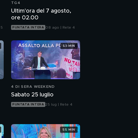
TG4
Gli amici di una vita di
Ultim'ora del 7 agosto,
Silvio Berlusconi
ore 02.00
 5
08 ago | Rete 4
PUNTATA INTERA
Deborah Bergamini:
"Silvio Berlusconi era
una persona speciale"
53 MIN
Claudio Lotito, Silvio
Berlusconi e il calcio
Silvio Berlusconi e
l'amore per il Milan
4 DI SERA WEEKEND
Sabato 25 luglio
Massimo Martinelli
racconta di Silvio
25 lug | Rete 4
PUNTATA INTERA
Berlusconi e dell'amore
per lo sport
Alfonso Signorini:
"Sono una delle
55 MIN
persone a cui
Berlusconi ha cambiato