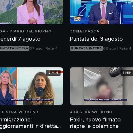
G4 - DIARIO DEL GIORNO
ZONA BIANCA
enerdì 7 agosto
Puntata del 3 agosto
07 ago | Rete 4
03 ago | Rete 4
UNTATA INTERA
PUNTATA INTERA
2 MIN
1 MIN
 DI SERA WEEKEND
4 DI SERA WEEKEND
mmigrazione:
Fakir, nuovo filmato
ggiornamenti in diretta
riapre le polemiche