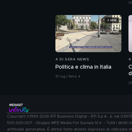
d
0
3 MIN
4 DI SERA NEWS
4
Politica e clima in Italia
C
d
31 lug | Rete 4
29
Copyright ©1999-2026 RTI Business Digital - RTI S.p.A.: p. iva 039
500.000.007 - Gruppo MFE Media For Europe N.V. - Tutti i diritti ris
artificiale generativa. È altresì fatto divieto espresso di utilizzare