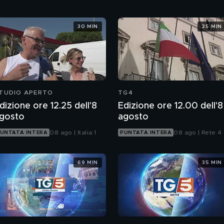
30 MIN
25 MIN
TUDIO APERTO
TG4
dizione ore 12.25 dell'8
Edizione ore 12.00 dell'8
gosto
agosto
08 ago | Italia 1
08 ago | Rete 4
UNTATA INTERA
PUNTATA INTERA
69 MIN
35 MIN