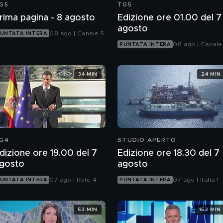
G5
TG5
rima pagina - 8 agosto
Edizione ore 01.00 del 7
agosto
08 ago | Canale 5
UNTATA INTERA
08 ago | Canale
PUNTATA INTERA
34 MIN
24 MIN
G4
STUDIO APERTO
dizione ore 19.00 del 7
Edizione ore 18.30 del 7
gosto
agosto
07 ago | Rete 4
07 ago | Italia 1
UNTATA INTERA
PUNTATA INTERA
53 MIN
153 MIN