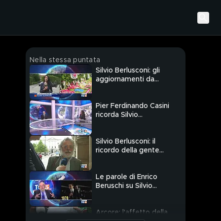
Nella stessa puntata
Silvio Berlusconi: gli
aggiornamenti da
Arcore
Pier Ferdinando Casini
ricorda Silvio
Berlusconi
Silvio Berlusconi: il
ricordo della gente
comune
Le parole di Enrico
Beruschi su Silvio
Berlusconi
Arcore: l'affetto della