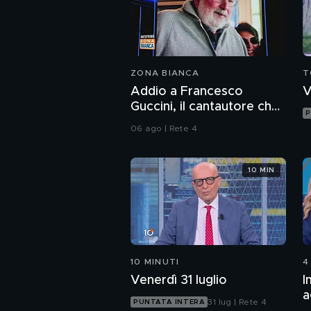
ZONA BIANCA
T
Addio a Francesco
V
Guccini, il cantautore che
P
ha raccontato l'Italia
06 ago | Rete 4
10 MIN
10 MINUTI
4
Venerdì 31 luglio
I
a
31 lug | Rete 4
PUNTATA INTERA