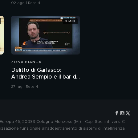
dello psichiatra Leonardo
02 ago | Rete 4
per Berlusconi
Mendolicchio
3 MIN
Giorgio Gori, l'ingresso
in Fininvest e Silvio
Berlusconi
Silvio Berlusconi: il
ricordo di Giovanni
Orsina
ZONA BIANCA
Piazza Duomo e i
Delitto di Garlasco:
funerali di Silvio
Andrea Sempio e il bar di
Berlusconi
Vigevano e i racconti
27 lug | Rete 4
Silvio Berlusconi:
della madre
aggiornamenti in
diretta da Piazza
Duomo a Milano
Emanuele Filiberto di
Savoia: "L'Italia deve
tanto a Silvio
e Europa 46, 20093 Cologno Monzese (MI) - Cap. Soc. int. vers. €
Berlusconi"
lizzazione funzionale all'addestramento di sistemi di intelligenza
Silvio Berlusconi: i