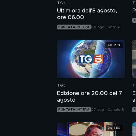
TG4
T
Ultim'ora dell'8 agosto,
P
ore 06.00
P
08 ago | Rete 4
PUNTATA INTERA
40 MIN
TG5
T
Edizione ore 20.00 del 7
E
agosto
a
07 ago | Canale 5
PUNTATA INTERA
P
36 SEC