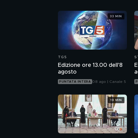
33 MIN
TG5
S
Edizione ore 13.00 dell'8
E
agosto
a
08 ago | Canale 5
PUNTATA INTERA
P
19 MIN