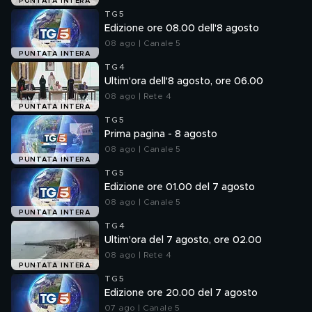
PUNTATA INTERA
TG5
Edizione ore 08.00 dell'8 agosto
08 ago | Canale 5
PUNTATA INTERA
TG4
Ultim'ora dell'8 agosto, ore 06.00
08 ago | Rete 4
PUNTATA INTERA
TG5
Prima pagina - 8 agosto
08 ago | Canale 5
PUNTATA INTERA
TG5
Edizione ore 01.00 del 7 agosto
08 ago | Canale 5
PUNTATA INTERA
TG4
Ultim'ora del 7 agosto, ore 02.00
08 ago | Rete 4
PUNTATA INTERA
TG5
Edizione ore 20.00 del 7 agosto
07 ago | Canale 5