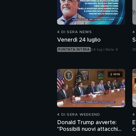
4 DI SERA NEWS
4
Venerdì 24 luglio
S
24 lug | Rete 4
30
PUNTATA INTERA
2 MIN
4 DI SERA WEEKEND
4
Donald Trump avverte:
E
"Possibili nuovi attacchi
c