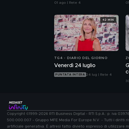
all'Iran"
01 ago | Rete 4
0
42 MIN
TG4 - DIARIO DEL GIORNO
Z
Venerdì 24 luglio
G
c
24 lug | Rete 4
PUNTATA INTERA
e
30
s
Copyright ©1999-2026 RTI Business Digital - RTI S.p.A.: p. iva 039
500.000.007 - Gruppo MFE Media For Europe N.V. - Tutti i diritti ris
artificiale generativa. È altresì fatto divieto espresso di utilizzare