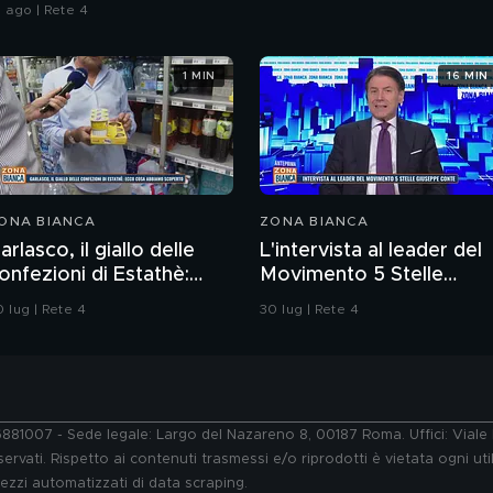
1 ago | Rete 4
1 MIN
16 MIN
ONA BIANCA
ZONA BIANCA
arlasco, il giallo delle
L'intervista al leader del
onfezioni di Estathè:
Movimento 5 Stelle
cco cosa abbiamo
Giuseppe Conte
 lug | Rete 4
30 lug | Rete 4
coperto
76881007 - Sede legale: Largo del Nazareno 8, 00187 Roma. Uffici: Vial
ervati. Rispetto ai contenuti trasmessi e/o riprodotti è vietata ogni uti
 mezzi automatizzati di data scraping.