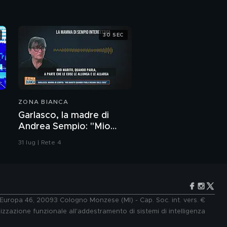
30 SEC
ZONA BIANCA
Garlasco, la madre di
Andrea Sempio: "Mio
marito quando parla
31 lug | Rete 4
ricama sulle cose"
e Europa 46, 20093 Cologno Monzese (MI) - Cap. Soc. int. vers. €
lizzazione funzionale all'addestramento di sistemi di intelligenza