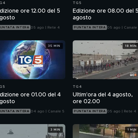
G4
TG5
dizione ore 12.00 del 5
Edizione ore 08.00 del 
gosto
agosto
05 ago | Rete 4
05 ago | Canale
UNTATA INTERA
PUNTATA INTERA
35 MIN
18 MIN
G5
TG4
dizione ore 01.00 del 4
Ultim'ora del 4 agosto,
gosto
ore 02.00
04 ago | Canale 5
05 ago | Rete 4
UNTATA INTERA
PUNTATA INTERA
3 MIN
1 MIN