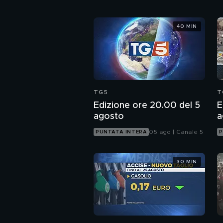
40 MIN
TG5
T
Edizione ore 20.00 del 5
E
agosto
a
05 ago | Canale 5
PUNTATA INTERA
P
30 MIN