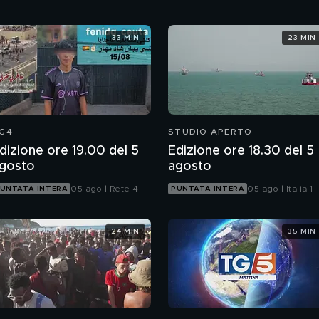
33 MIN
23 MIN
G4
STUDIO APERTO
dizione ore 19.00 del 5
Edizione ore 18.30 del 5
gosto
agosto
05 ago | Rete 4
05 ago | Italia 1
UNTATA INTERA
PUNTATA INTERA
24 MIN
35 MIN