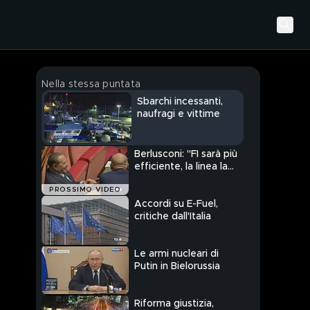
Nella stessa puntata
Sbarchi incessanti,
naufragi e vittime
Berlusconi: "FI sarà più
efficiente, la linea la
decido io"
PROSSIMO VIDEO
Accordi su E-Fuel,
critiche dall'Italia
Le armi nucleari di
Putin in Bielorussia
Riforma giustizia,