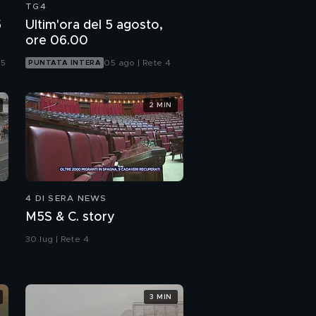
TG4
5
Ultim'ora del 5 agosto,
ore 06.00
 5
05 ago | Rete 4
PUNTATA INTERA
2 MIN
4 DI SERA NEWS
M5S & C. story
30 lug | Rete 4
3 MIN