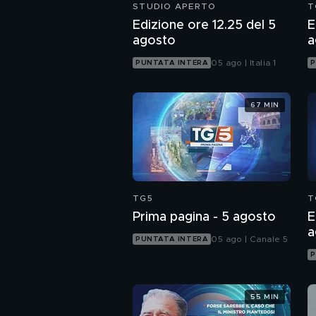
STUDIO APERTO
T
Edizione ore 12.25 del 5
E
agosto
a
05 ago | Italia 1
PUNTATA INTERA
P
67 MIN
TG5
T
Prima pagina - 5 agosto
E
a
05 ago | Canale 5
PUNTATA INTERA
P
55 MIN