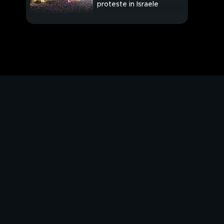
proteste in Israele
Centrato online il "6"
da 73 milioni di euro
Orata cucinata in poco
tempo