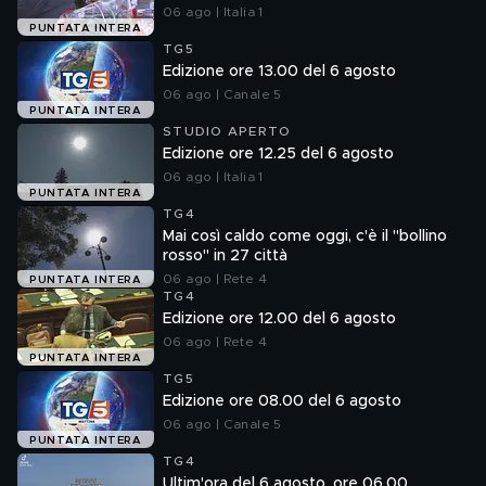
06 ago | Italia 1
PUNTATA INTERA
TG5
Edizione ore 13.00 del 6 agosto
06 ago | Canale 5
PUNTATA INTERA
STUDIO APERTO
Edizione ore 12.25 del 6 agosto
06 ago | Italia 1
PUNTATA INTERA
TG4
Mai così caldo come oggi, c'è il "bollino
rosso" in 27 città
06 ago | Rete 4
PUNTATA INTERA
TG4
Edizione ore 12.00 del 6 agosto
06 ago | Rete 4
PUNTATA INTERA
TG5
Edizione ore 08.00 del 6 agosto
06 ago | Canale 5
PUNTATA INTERA
TG4
Ultim'ora del 6 agosto, ore 06.00