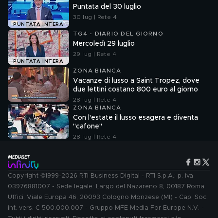
Puntata del 30 luglio
30 lug | Rete 4
PUNTATA INTERA
TG4 - DIARIO DEL GIORNO
Mercoledì 29 luglio
29 lug | Rete 4
PUNTATA INTERA
ZONA BIANCA
Vacanze di lusso a Saint Tropez, dove
due lettini costano 800 euro al giorno
28 lug | Rete 4
ZONA BIANCA
Con l'estate il lusso esagera e diventa
"cafone"
28 lug | Rete 4
Copyright ©1999-2026 RTI Business Digital - RTI S.p.A.: p. iva
03976881007 - Sede legale: Largo del Nazareno 8, 00187 Roma.
Uffici: Viale Europa 46, 20093 Cologno Monzese (MI) - Cap. Soc.
int. vers. € 500.000.007 - Gruppo MFE Media For Europe N.V. -