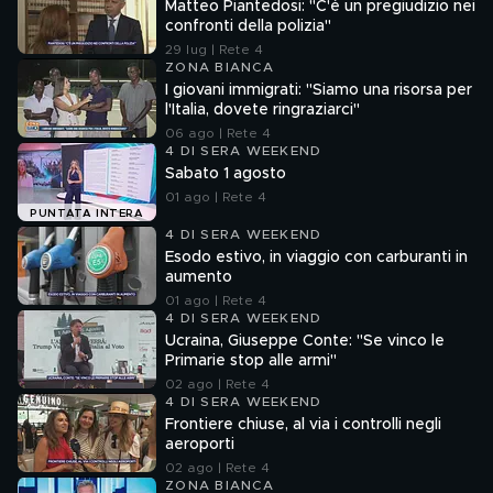
Matteo Piantedosi: "C'è un pregiudizio nei
confronti della polizia"
29 lug | Rete 4
ZONA BIANCA
I giovani immigrati: "Siamo una risorsa per
l'Italia, dovete ringraziarci"
06 ago | Rete 4
4 DI SERA WEEKEND
Sabato 1 agosto
01 ago | Rete 4
PUNTATA INTERA
4 DI SERA WEEKEND
Esodo estivo, in viaggio con carburanti in
aumento
01 ago | Rete 4
4 DI SERA WEEKEND
Ucraina, Giuseppe Conte: "Se vinco le
Primarie stop alle armi"
02 ago | Rete 4
4 DI SERA WEEKEND
Frontiere chiuse, al via i controlli negli
aeroporti
02 ago | Rete 4
ZONA BIANCA