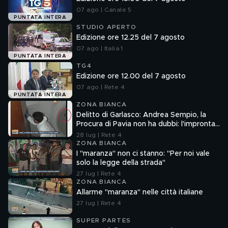
07 ago | Canale 5
PUNTATA INTERA
STUDIO APERTO
Edizione ore 12.25 del 7 agosto
07 ago | Italia 1
PUNTATA INTERA
TG4
Edizione ore 12.00 del 7 agosto
07 ago | Rete 4
PUNTATA INTERA
ZONA BIANCA
Delitto di Garlasco: Andrea Sempio, la
Procura di Pavia non ha dubbi: l'impronta
33 è la pistola fumante
28 lug | Rete 4
ZONA BIANCA
I "maranza" non ci stanno: "Per noi vale
solo la legge della strada"
27 lug | Rete 4
ZONA BIANCA
Allarme "maranza" nelle città italiane
27 lug | Rete 4
SUPER PARTES