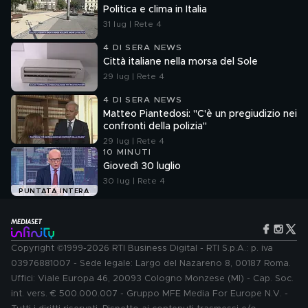
Politica e clima in Italia
31 lug | Rete 4
4 DI SERA NEWS
Città italiane nella morsa del Sole
29 lug | Rete 4
4 DI SERA NEWS
Matteo Piantedosi: "C'è un pregiudizio nei
confronti della polizia"
29 lug | Rete 4
10 MINUTI
Giovedì 30 luglio
30 lug | Rete 4
PUNTATA INTERA
Copyright ©1999-2026 RTI Business Digital - RTI S.p.A.: p. iva
03976881007 - Sede legale: Largo del Nazareno 8, 00187 Roma.
Uffici: Viale Europa 46, 20093 Cologno Monzese (MI) - Cap. Soc.
int. vers. € 500.000.007 - Gruppo MFE Media For Europe N.V. -