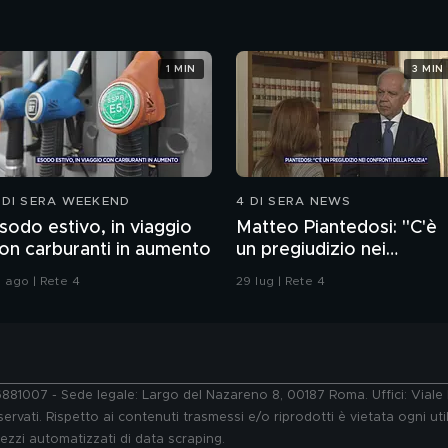
1 MIN
3 MIN
 DI SERA WEEKEND
4 DI SERA NEWS
sodo estivo, in viaggio
Matteo Piantedosi: "C'è
on carburanti in aumento
un pregiudizio nei
confronti della polizia"
1 ago | Rete 4
29 lug | Rete 4
76881007 - Sede legale: Largo del Nazareno 8, 00187 Roma. Uffici: Vial
ervati. Rispetto ai contenuti trasmessi e/o riprodotti è vietata ogni uti
 mezzi automatizzati di data scraping.