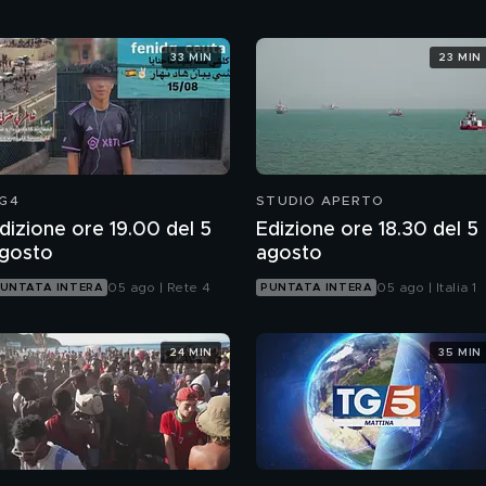
33 MIN
23 MIN
G4
STUDIO APERTO
dizione ore 19.00 del 5
Edizione ore 18.30 del 5
gosto
agosto
05 ago | Rete 4
05 ago | Italia 1
UNTATA INTERA
PUNTATA INTERA
24 MIN
35 MIN