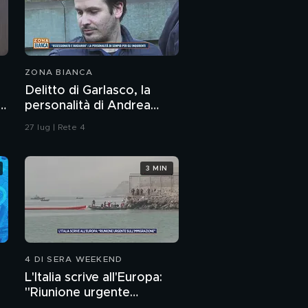
ZONA BIANCA
Delitto di Garlasco, la
a
personalità di Andrea
Sempio per gli inquirenti:
27 lug | Rete 4
"Ossessionato e
bugiardo"
3 MIN
4 DI SERA WEEKEND
L'Italia scrive all'Europa:
"Riunione urgente