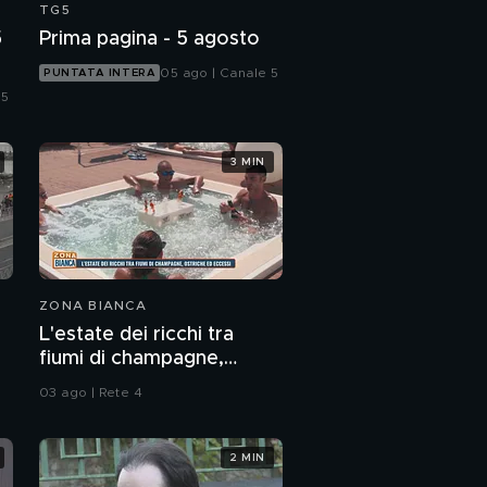
TG5
5
Prima pagina - 5 agosto
05 ago | Canale 5
PUNTATA INTERA
 5
3 MIN
ZONA BIANCA
L'estate dei ricchi tra
fiumi di champagne,
ostriche ed eccessi
03 ago | Rete 4
2 MIN