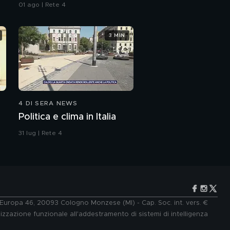
sull'immigrazione"
01 ago | Rete 4
3 MIN
4 DI SERA NEWS
Politica e clima in Italia
31 lug | Rete 4
e Europa 46, 20093 Cologno Monzese (MI) - Cap. Soc. int. vers. €
lizzazione funzionale all'addestramento di sistemi di intelligenza