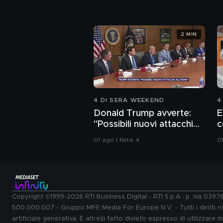
2 MIN
4 DI SERA WEEKEND
4
Donald Trump avverte:
E
"Possibili nuovi attacchi
c
all'Iran"
01 ago | Rete 4
0
Copyright ©1999-2026 RTI Business Digital - RTI S.p.A.: p. iva 039
500.000.007 - Gruppo MFE Media For Europe N.V. - Tutti i diritti ris
artificiale generativa. È altresì fatto divieto espresso di utilizzare