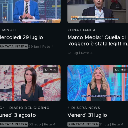
0 MINUTI
ZONA BIANCA
ercoledì 29 luglio
Marco Meola: "Quella di
Roggero è stata legittim
29 lug | Rete 4
UNTATA INTERA
difesa"
23 lug | Rete 4
51 MIN
55 MIN
G4 - DIARIO DEL GIORNO
4 DI SERA NEWS
unedì 3 agosto
Venerdì 31 luglio
03 ago | Rete 4
31 lug | Rete 4
UNTATA INTERA
PUNTATA INTERA