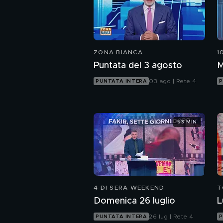
ZONA BIANCA
1
Puntata del 3 agosto
M
03 ago | Rete 4
PUNTATA INTERA
P
53 MIN
4 DI SERA WEEKEND
T
Domenica 26 luglio
L
26 lug | Rete 4
PUNTATA INTERA
P