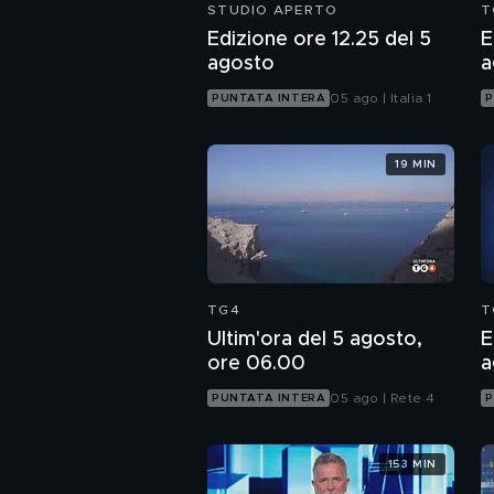
STUDIO APERTO
T
Edizione ore 12.25 del 5
E
agosto
a
05 ago | Italia 1
PUNTATA INTERA
P
19 MIN
TG4
T
Ultim'ora del 5 agosto,
E
ore 06.00
a
05 ago | Rete 4
PUNTATA INTERA
P
153 MIN