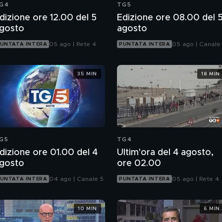
G4
TG5
dizione ore 12.00 del 5
Edizione ore 08.00 del 
gosto
agosto
05 ago | Rete 4
05 ago | Canale
UNTATA INTERA
PUNTATA INTERA
35 MIN
18 MIN
G5
TG4
dizione ore 01.00 del 4
Ultim'ora del 4 agosto,
gosto
ore 02.00
04 ago | Canale 5
05 ago | Rete 4
UNTATA INTERA
PUNTATA INTERA
10 MIN
6 MIN