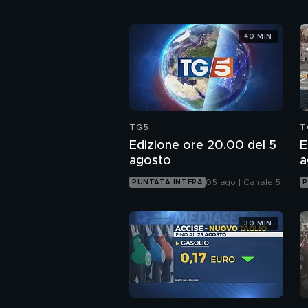
40 MIN
TG5
T
Edizione ore 20.00 del 5
E
agosto
a
05 ago | Canale 5
PUNTATA INTERA
P
30 MIN