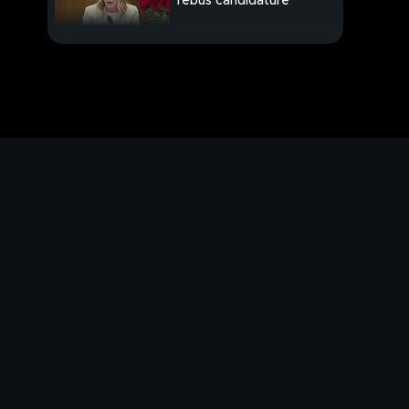
rebus candidature
Blinken da Netanyahu
"Evitare l'escalation"
Robot, auto e tv. Il
futuro già qui
Buon compleanno
Jimmy Page
PROSSIMO VIDEO
Paolo e Luca
continuano a
conquistare il pubblico