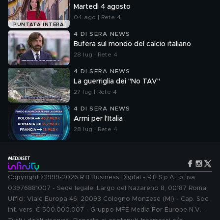
Martedì 4 agosto
04 ago | Rete 4
PUNTATA INTERA
4 DI SERA NEWS
Bufera sul mondo del calcio italiano
28 lug | Rete 4
4 DI SERA NEWS
La guerriglia dei "No TAV"
27 lug | Rete 4
4 DI SERA NEWS
Armi per l'Italia
28 lug | Rete 4
Copyright ©1999-2026 RTI Business Digital - RTI S.p.A.: p. iva
03976881007 - Sede legale: Largo del Nazareno 8, 00187 Roma.
Uffici: Viale Europa 46, 20093 Cologno Monzese (MI) - Cap. Soc.
int. vers. € 500.000.007 - Gruppo MFE Media For Europe N.V. -