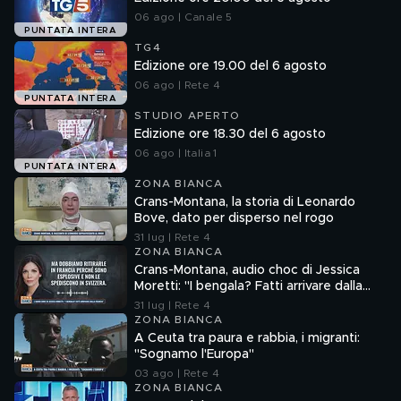
06 ago | Canale 5
PUNTATA INTERA
TG4
Edizione ore 19.00 del 6 agosto
06 ago | Rete 4
PUNTATA INTERA
STUDIO APERTO
Edizione ore 18.30 del 6 agosto
06 ago | Italia 1
PUNTATA INTERA
ZONA BIANCA
Crans-Montana, la storia di Leonardo
Bove, dato per disperso nel rogo
31 lug | Rete 4
ZONA BIANCA
Crans-Montana, audio choc di Jessica
Moretti: "I bengala? Fatti arrivare dalla
Francia"
31 lug | Rete 4
ZONA BIANCA
A Ceuta tra paura e rabbia, i migranti:
"Sognamo l'Europa"
03 ago | Rete 4
ZONA BIANCA