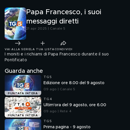
Papa Francesco, i suoi
messaggi diretti
21 apr 2025 | Canale 5
VAI ALLA SERIE
LA TUA LISTA
CONDIVIDI
I moniti e i richiami di Papa Francesco durante il suo
Pontificato
Guarda anche
TG5
Edizione ore 8.00 del 9 agosto
09 ago | Canale 5
PUNTATA INTERA
TG4
Ultim'ora del 9 agosto, ore 6.00
09 ago | Rete 4
PUNTATA INTERA
TG5
Prima pagina - 9 agosto