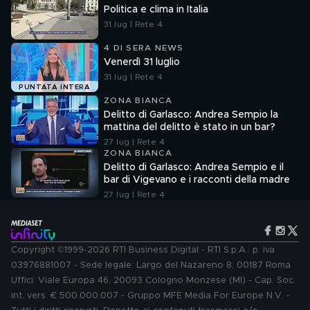
Politica e clima in Italia
31 lug | Rete 4
4 DI SERA NEWS
Venerdì 31 luglio
31 lug | Rete 4
PUNTATA INTERA
ZONA BIANCA
Delitto di Garlasco: Andrea Sempio la
mattina del delitto è stato in un bar?
27 lug | Rete 4
ZONA BIANCA
Delitto di Garlasco: Andrea Sempio e il
bar di Vigevano e i racconti della madre
27 lug | Rete 4
Copyright ©1999-2026 RTI Business Digital - RTI S.p.A.: p. iva
03976881007 - Sede legale: Largo del Nazareno 8, 00187 Roma.
Uffici: Viale Europa 46, 20093 Cologno Monzese (MI) - Cap. Soc.
int. vers. € 500.000.007 - Gruppo MFE Media For Europe N.V. -