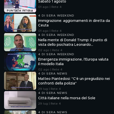
Sabato 1 agosto
01 ago | Rete 4
PUNTATA INTERA
4 DI SERA WEEKEND
Immigrazione: aggiornamenti in diretta da
Ceuta
01 ago | Rete 4
4 DI SERA WEEKEND
Nella mente di Donald Trump: il punto di
vista dello psichiatra Leonardo
Mendolicchio
02 ago | Rete 4
4 DI SERA WEEKEND
Emergenza immigrazione, l'Europa valuta
il modello Italia
02 ago | Rete 4
4 DI SERA NEWS
Matteo Piantedosi: "C'è un pregiudizio nei
confronti della polizia"
29 lug | Rete 4
4 DI SERA NEWS
Città italiane nella morsa del Sole
29 lug | Rete 4
4 DI SERA NEWS