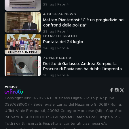
29 lug | Rete 4
4 DI SERA NEWS
Matteo Piantedosi: "C'è un pregiudizio nei
confronti della polizia"
29 lug | Rete 4
QUARTO GRADO
Puntata del 24 luglio
24 lug | Rete 4
PUNTATA INTERA
ZONA BIANCA
Delitto di Garlasco: Andrea Sempio, la
Procura di Pavia non ha dubbi: l'impronta
33 è la pistola fumante
28 lug | Rete 4
Copyright ©1999-2026 RTI Business Digital - RTI S.p.A.: p. iva
03976881007 - Sede legale: Largo del Nazareno 8, 00187 Roma.
Uffici: Viale Europa 46, 20093 Cologno Monzese (MI) - Cap. Soc.
int. vers. € 500.000.007 - Gruppo MFE Media For Europe N.V. -
Tutti i diritti riservati. Rispetto ai contenuti trasmessi e/o