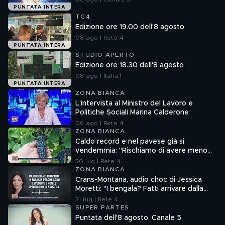
PUNTATA INTERA
TG4
Edizione ore 19.00 dell'8 agosto
08 ago | Rete 4
PUNTATA INTERA
STUDIO APERTO
Edizione ore 18.30 dell'8 agosto
08 ago | Italia 1
PUNTATA INTERA
ZONA BIANCA
L'intervista al Ministro del Lavoro e
Politiche Sociali Marina Calderone
06 ago | Rete 4
ZONA BIANCA
Caldo record e nel pavese già si
vendemmia: "Rischiamo di avere meno
vino"
30 lug | Rete 4
ZONA BIANCA
Crans-Montana, audio choc di Jessica
Moretti: "I bengala? Fatti arrivare dalla
Francia"
31 lug | Rete 4
SUPER PARTES
Puntata dell'8 agosto, Canale 5