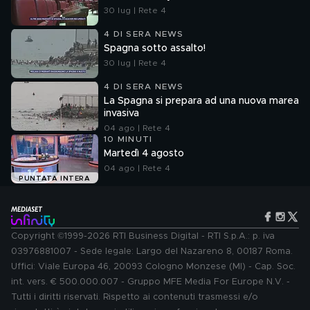
30 lug | Rete 4
4 DI SERA NEWS
Spagna sotto assalto!
30 lug | Rete 4
4 DI SERA NEWS
La Spagna si prepara ad una nuova marea
invasiva
04 ago | Rete 4
10 MINUTI
Martedì 4 agosto
04 ago | Rete 4
PUNTATA INTERA
Copyright ©1999-2026 RTI Business Digital - RTI S.p.A.: p. iva
03976881007 - Sede legale: Largo del Nazareno 8, 00187 Roma.
Uffici: Viale Europa 46, 20093 Cologno Monzese (MI) - Cap. Soc.
int. vers. € 500.000.007 - Gruppo MFE Media For Europe N.V. -
Tutti i diritti riservati. Rispetto ai contenuti trasmessi e/o