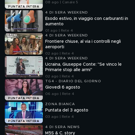
08 ago | Canale 5
PUNTATA INTERA
4 DI SERA WEEKEND
Esodo estivo, in viaggio con carburanti in
aumento
01 ago | Rete 4
4 DI SERA WEEKEND
Frontiere chiuse, al via i controlli negli
aeroporti
02 ago | Rete 4
4 DI SERA WEEKEND
Ucraina, Giuseppe Conte: "Se vinco le
Primarie stop alle armi"
02 ago | Rete 4
TG4 - DIARIO DEL GIORNO
Giovedì 6 agosto
06 ago | Rete 4
PUNTATA INTERA
ZONA BIANCA
Puntata del 3 agosto
03 ago | Rete 4
PUNTATA INTERA
4 DI SERA NEWS
M5S & C. story