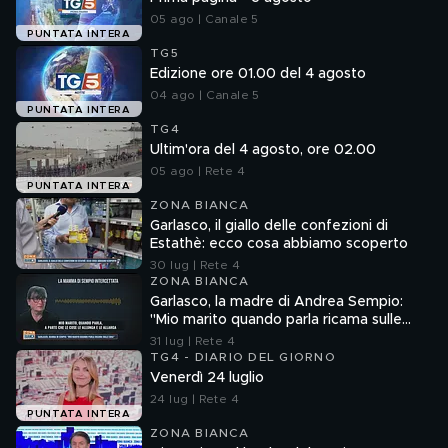
05 ago | Canale 5
PUNTATA INTERA
TG5
Edizione ore 01.00 del 4 agosto
04 ago | Canale 5
PUNTATA INTERA
TG4
Ultim'ora del 4 agosto, ore 02.00
05 ago | Rete 4
PUNTATA INTERA
ZONA BIANCA
Garlasco, il giallo delle confezioni di
Estathè: ecco cosa abbiamo scoperto
30 lug | Rete 4
ZONA BIANCA
Garlasco, la madre di Andrea Sempio:
"Mio marito quando parla ricama sulle
cose"
31 lug | Rete 4
TG4 - DIARIO DEL GIORNO
Venerdì 24 luglio
24 lug | Rete 4
PUNTATA INTERA
ZONA BIANCA