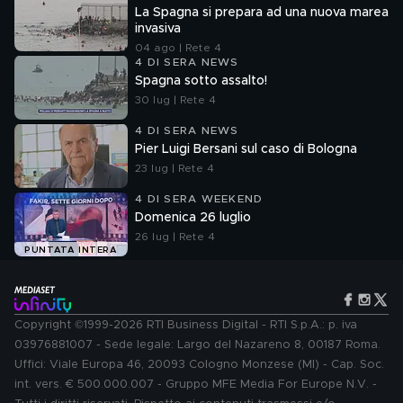
La Spagna si prepara ad una nuova marea
invasiva
04 ago | Rete 4
4 DI SERA NEWS
Spagna sotto assalto!
30 lug | Rete 4
4 DI SERA NEWS
Pier Luigi Bersani sul caso di Bologna
23 lug | Rete 4
4 DI SERA WEEKEND
Domenica 26 luglio
26 lug | Rete 4
PUNTATA INTERA
Copyright ©1999-2026 RTI Business Digital - RTI S.p.A.: p. iva
03976881007 - Sede legale: Largo del Nazareno 8, 00187 Roma.
Uffici: Viale Europa 46, 20093 Cologno Monzese (MI) - Cap. Soc.
int. vers. € 500.000.007 - Gruppo MFE Media For Europe N.V. -