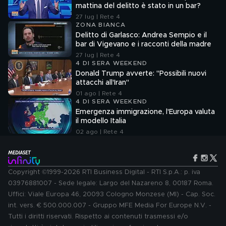
mattina del delitto è stato in un bar?
27 lug | Rete 4
ZONA BIANCA
Delitto di Garlasco: Andrea Sempio e il
bar di Vigevano e i racconti della madre
27 lug | Rete 4
4 DI SERA WEEKEND
Donald Trump avverte: "Possibili nuovi
attacchi all'Iran"
01 ago | Rete 4
4 DI SERA WEEKEND
Emergenza immigrazione, l'Europa valuta
il modello Italia
02 ago | Rete 4
Copyright ©1999-2026 RTI Business Digital - RTI S.p.A.: p. iva
03976881007 - Sede legale: Largo del Nazareno 8, 00187 Roma.
Uffici: Viale Europa 46, 20093 Cologno Monzese (MI) - Cap. Soc.
int. vers. € 500.000.007 - Gruppo MFE Media For Europe N.V. -
Tutti i diritti riservati. Rispetto ai contenuti trasmessi e/o