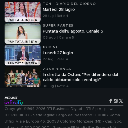
TG4 - DIARIO DEL GIORNO
Martedì 28 luglio
28 lug | Rete 4
PUNTATA INTERA
SUPER PARTES
Puntata dell'8 agosto, Canale 5
08 ago | Canale 5
PUNTATA INTERA
10 MINUTI
Lunedì 27 luglio
27 lug | Rete 4
PUNTATA INTERA
ZONA BIANCA
In diretta da Ostuni: "Per difenderci dal
caldo abbiamo solo i ventagli"
30 lug | Rete 4
Copyright ©1999-2026 RTI Business Digital - RTI S.p.A.: p. iva
03976881007 - Sede legale: Largo del Nazareno 8, 00187 Roma.
Uffici: Viale Europa 46, 20093 Cologno Monzese (MI) - Cap. Soc.
int. vers. € 500.000.007 - Gruppo MFE Media For Europe N.V. -