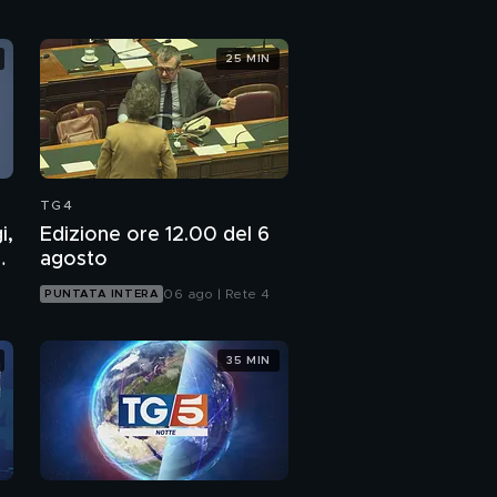
25 MIN
TG4
i,
Edizione ore 12.00 del 6
7
agosto
06 ago | Rete 4
PUNTATA INTERA
35 MIN