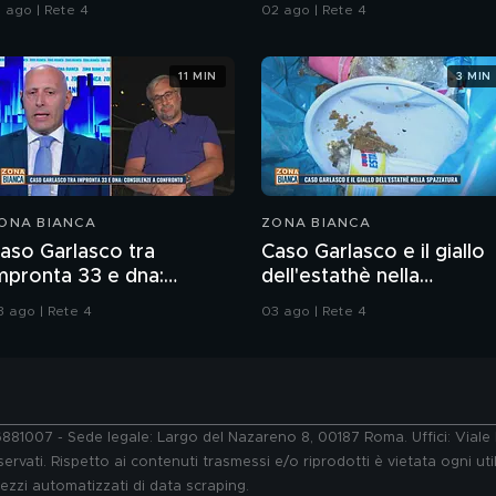
alle armi"
1 ago | Rete 4
02 ago | Rete 4
11 MIN
3 MIN
ONA BIANCA
ZONA BIANCA
aso Garlasco tra
Caso Garlasco e il giallo
mpronta 33 e dna:
dell'estathè nella
onsulenze a confronto
spazzatura
3 ago | Rete 4
03 ago | Rete 4
76881007 - Sede legale: Largo del Nazareno 8, 00187 Roma. Uffici: Vial
ervati. Rispetto ai contenuti trasmessi e/o riprodotti è vietata ogni uti
 mezzi automatizzati di data scraping.