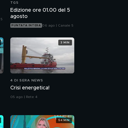
TG5
Edizione ore 01.00 del 5
agosto
 5
06 ago | Canale 5
PUNTATA INTERA
3 MIN
4 DI SERA NEWS
Crisi energetica!
05 ago | Rete 4
54 MIN