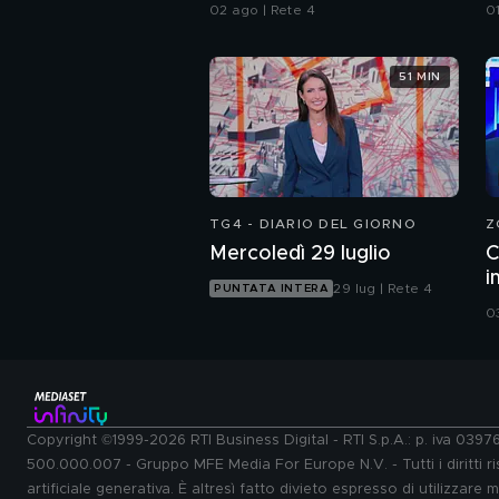
02 ago | Rete 4
0
51 MIN
TG4 - DIARIO DEL GIORNO
Z
Mercoledì 29 luglio
C
i
29 lug | Rete 4
PUNTATA INTERA
c
0
Copyright ©1999-2026 RTI Business Digital - RTI S.p.A.: p. iva 039
500.000.007 - Gruppo MFE Media For Europe N.V. - Tutti i diritti ris
artificiale generativa. È altresì fatto divieto espresso di utilizzare