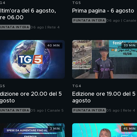
G4
TG5
ltim'ora del 6 agosto,
Prima pagina - 6 agosto
re 06.00
06 ago | Canale
PUNTATA INTERA
06 ago | Rete 4
UNTATA INTERA
40 MIN
33 MIN
G5
TG4
dizione ore 20.00 del 5
Edizione ore 19.00 del 5
gosto
agosto
05 ago | Canale 5
05 ago | Rete 4
UNTATA INTERA
PUNTATA INTERA
3 MIN
45 MIN