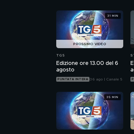
31 MIN
PROSSIMO VIDEO
TG5
S
Edizione ore 13.00 del 6
E
agosto
a
06 ago | Canale 5
PUNTATA INTERA
P
35 MIN