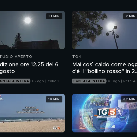
31 MIN
2 MIN
TUDIO APERTO
TG4
dizione ore 12.25 del 6
Mai così caldo come ogg
gosto
c'è il "bollino rosso" in 2
città
06 ago | Italia 1
06 ago | Rete 4
UNTATA INTERA
PUNTATA INTERA
18 MIN
67 MIN