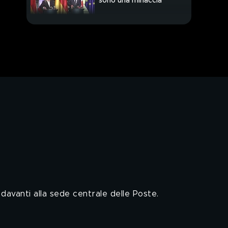
sono una minaccia
Cortei anarchici per
Alfredo Cospito
 davanti alla sede centrale delle Poste.