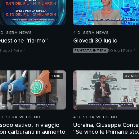
 DI SERA NEWS
4 DI SERA NEWS
uestione "riarmo"
Giovedì 30 luglio
5 ago | Rete 4
30 lug | Rete 4
PUNTATA INTERA
1 MIN
37 SEC
 DI SERA WEEKEND
4 DI SERA WEEKEND
sodo estivo, in viaggio
Ucraina, Giuseppe Conte
on carburanti in aumento
"Se vinco le Primarie sto