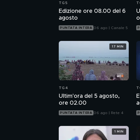
TG5
T
Edizione ore 08.00 del 6
U
agosto
o
06 ago | Canale 5
PUNTATA INTERA
P
17 MIN
TG4
T
Ultim'ora del 5 agosto,
E
ore 02.00
a
06 ago | Rete 4
PUNTATA INTERA
P
1 MIN