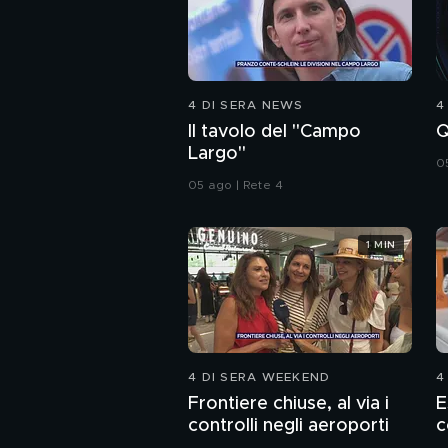
4 DI SERA NEWS
4
Il tavolo del "Campo
Q
Largo"
0
05 ago | Rete 4
1 MIN
4 DI SERA WEEKEND
4
Frontiere chiuse, al via i
E
controlli negli aeroporti
c