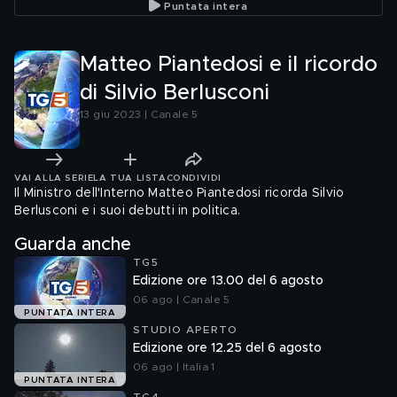
Puntata intera
saluto a
Matteo Piantedosi e il ricordo
di Silvio Berlusconi
13 giu 2023 | Canale 5
VAI ALLA SERIE
LA TUA LISTA
CONDIVIDI
Il Ministro dell'Interno Matteo Piantedosi ricorda Silvio
Berlusconi e i suoi debutti in politica.
Guarda anche
TG5
Edizione ore 13.00 del 6 agosto
06 ago | Canale 5
PUNTATA INTERA
STUDIO APERTO
Edizione ore 12.25 del 6 agosto
06 ago | Italia 1
PUNTATA INTERA