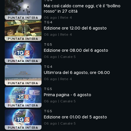
TG4
Mai così caldo come oggi, c'è il "bollino
rosso" in 27 città
06 ago | Rete 4
PUNTATA INTERA
TG4
Edizione ore 12.00 del 6 agosto
06 ago | Rete 4
PUNTATA INTERA
TG5
Edizione ore 08.00 del 6 agosto
06 ago | Canale 5
PUNTATA INTERA
TG4
Ultim'ora del 6 agosto, ore 06.00
06 ago | Rete 4
PUNTATA INTERA
TG5
Prima pagina - 6 agosto
06 ago | Canale 5
PUNTATA INTERA
TG5
Edizione ore 01.00 del 5 agosto
06 ago | Canale 5
PUNTATA INTERA