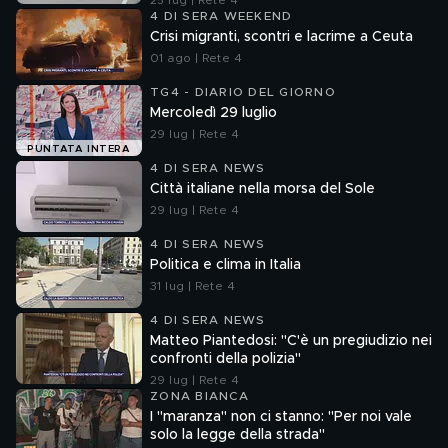
25 lug | Rete 4
4 DI SERA WEEKEND
Crisi migranti, scontri e lacrime a Ceuta
01 ago | Rete 4
TG4 - DIARIO DEL GIORNO
Mercoledì 29 luglio
29 lug | Rete 4
PUNTATA INTERA
4 DI SERA NEWS
Città italiane nella morsa del Sole
29 lug | Rete 4
4 DI SERA NEWS
Politica e clima in Italia
31 lug | Rete 4
4 DI SERA NEWS
Matteo Piantedosi: "C'è un pregiudizio nei
confronti della polizia"
29 lug | Rete 4
ZONA BIANCA
I "maranza" non ci stanno: "Per noi vale
solo la legge della strada"