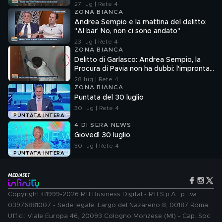
27 lug | Rete 4
ZONA BIANCA
Andrea Sempio e la mattina del delitto:
"Al bar' No, non ci sono andato"
23 lug | Rete 4
ZONA BIANCA
Delitto di Garlasco: Andrea Sempio, la
Procura di Pavia non ha dubbi: l'impronta
33 è la pistola fumante
28 lug | Rete 4
ZONA BIANCA
Puntata del 30 luglio
30 lug | Rete 4
PUNTATA INTERA
4 DI SERA NEWS
Giovedì 30 luglio
30 lug | Rete 4
PUNTATA INTERA
Copyright ©1999-2026 RTI Business Digital - RTI S.p.A.: p. iva
03976881007 - Sede legale: Largo del Nazareno 8, 00187 Roma.
Uffici: Viale Europa 46, 20093 Cologno Monzese (MI) - Cap. Soc.