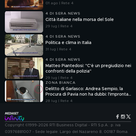
01 ago | Rete 4
4 DI SERA NEWS
Città italiane nella morsa del Sole
29 lug | Rete 4
4 DI SERA NEWS
Politica e clima in Italia
31 lug | Rete 4
4 DI SERA NEWS
Matteo Piantedosi: "C'è un pregiudizio nei
confronti della polizia"
29 lug | Rete 4
ZONA BIANCA
Delitto di Garlasco: Andrea Sempio, la
Procura di Pavia non ha dubbi: l'impronta
33 è la pistola fumante
28 lug | Rete 4
Copyright ©1999-2026 RTI Business Digital - RTI S.p.A.: p. iva
03976881007 - Sede legale: Largo del Nazareno 8, 00187 Roma.