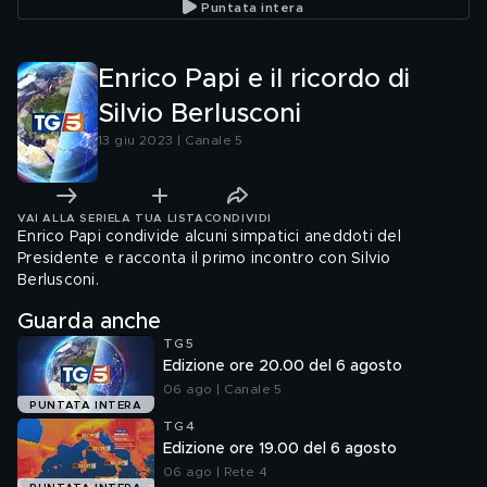
Puntata intera
saluto a
Enrico Papi e il ricordo di
Silvio Berlusconi
13 giu 2023 | Canale 5
VAI ALLA SERIE
LA TUA LISTA
CONDIVIDI
Enrico Papi condivide alcuni simpatici aneddoti del
Presidente e racconta il primo incontro con Silvio
Berlusconi.
Guarda anche
TG5
Edizione ore 20.00 del 6 agosto
06 ago | Canale 5
PUNTATA INTERA
TG4
Edizione ore 19.00 del 6 agosto
06 ago | Rete 4