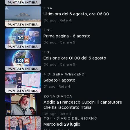
PUNTATA INTERA
TG4
Ultim'ora del 6 agosto, ore 06.00
06 ago | Rete 4
PUNTATA INTERA
TG5
Prima pagina - 6 agosto
06 ago | Canale 5
PUNTATA INTERA
TG5
Edizione ore 01.00 del 5 agosto
06 ago | Canale 5
PUNTATA INTERA
4 DI SERA WEEKEND
Sabato 1 agosto
01 ago | Rete 4
PUNTATA INTERA
ZONA BIANCA
Addio a Francesco Guccini, il cantautore
che ha raccontato l'Italia
06 ago | Rete 4
TG4 - DIARIO DEL GIORNO
Mercoledì 29 luglio