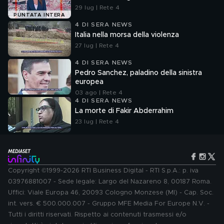
29 lug | Rete 4
PUNTATA INTERA
4 DI SERA NEWS
Italia nella morsa della violenza
27 lug | Rete 4
4 DI SERA NEWS
Pedro Sanchez, paladino della sinistra
europea
03 ago | Rete 4
4 DI SERA NEWS
La morte di Fakir Abderrahim
23 lug | Rete 4
Copyright ©1999-2026 RTI Business Digital - RTI S.p.A.: p. iva
03976881007 - Sede legale: Largo del Nazareno 8, 00187 Roma.
Uffici: Viale Europa 46, 20093 Cologno Monzese (MI) - Cap. Soc.
int. vers. € 500.000.007 - Gruppo MFE Media For Europe N.V. -
Tutti i diritti riservati. Rispetto ai contenuti trasmessi e/o