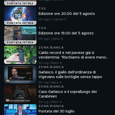
PUNTATA INTERA
TG5
Edizione ore 20.00 del 5 agosto
05 ago | Canale 5
PUNTATA INTERA
TG4
Edizione ore 19.00 del 5 agosto
05 ago | Rete 4
PUNTATA INTERA
ZONA BIANCA
Caldo record e nel pavese già si
vendemmia: "Rischiamo di avere meno
vino"
30 lug | Rete 4
ZONA BIANCA
Garlasco, il giallo dell'ordinanza di
Vigevano sulle bottiglie senza tappo
30 lug | Rete 4
ZONA BIANCA
Caso Garlasco e il sopralluogo dei
Carabinieri
30 lug | Rete 4
ZONA BIANCA
Puntata del 30 luglio