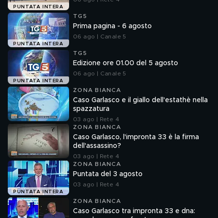
PUNTATA INTERA
TG5
Prima pagina - 6 agosto
06 ago | Canale 5
PUNTATA INTERA
TG5
Edizione ore 01.00 del 5 agosto
06 ago | Canale 5
PUNTATA INTERA
ZONA BIANCA
Caso Garlasco e il giallo dell'estathè nella
spazzatura
03 ago | Rete 4
ZONA BIANCA
Caso Garlasco, l'impronta 33 è la firma
dell'assassino?
03 ago | Rete 4
ZONA BIANCA
Puntata del 3 agosto
03 ago | Rete 4
PUNTATA INTERA
ZONA BIANCA
Caso Garlasco tra impronta 33 e dna: