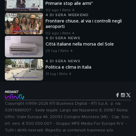
Primarie stop alle armi"
02 ago | Rete 4
4 DI SERA WEEKEND
Frontiere chiuse, al via i controlli negli
aeroporti
02 ago | Rete 4
4 DI SERA NEWS
Città italiane nella morsa del Sole
29 lug | Rete 4
4 DI SERA NEWS
Politica e clima in Italia
31 lug | Rete 4
Copyright ©1999-2026 RTI Business Digital - RTI S.p.A.: p. iva
03976881007 - Sede legale: Largo del Nazareno 8, 00187 Roma.
Uffici: Viale Europa 46, 20093 Cologno Monzese (MI) - Cap. Soc.
int. vers. € 500.000.007 - Gruppo MFE Media For Europe N.V. -
Tutti i diritti riservati. Rispetto ai contenuti trasmessi e/o