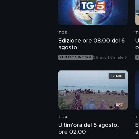
TG5
T
Edizione ore 08.00 del 6
U
agosto
o
06 ago | Canale 5
PUNTATA INTERA
P
17 MIN
TG4
T
Ultim'ora del 5 agosto,
E
ore 02.00
a