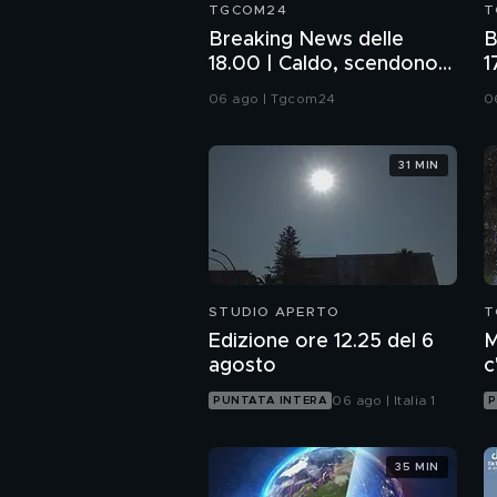
TGCOM24
T
Breaking News delle
B
18.00 | Caldo, scendono
1
le città da bollino rosso
l
06 ago | Tgcom24
0
H
31 MIN
STUDIO APERTO
T
Edizione ore 12.25 del 6
M
agosto
c
c
06 ago | Italia 1
PUNTATA INTERA
P
35 MIN