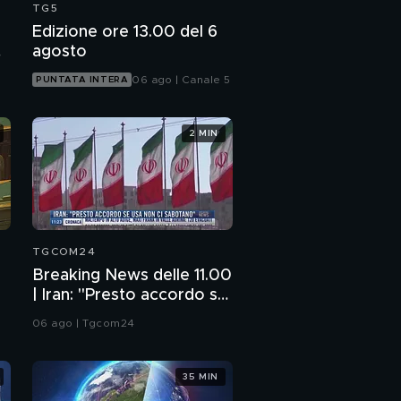
TG5
Edizione ore 13.00 del 6
agosto
06 ago | Canale 5
PUNTATA INTERA
2 MIN
TGCOM24
Breaking News delle 11.00
| Iran: "Presto accordo se
Usa non ci sabotano"
06 ago | Tgcom24
35 MIN