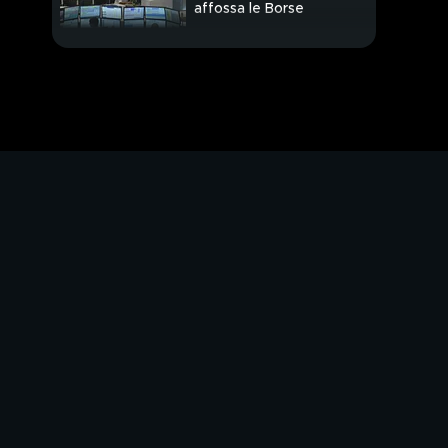
affossa le Borse
PROSSIMO VIDEO
"Vaccini e green pass
per ritrovare libertà"