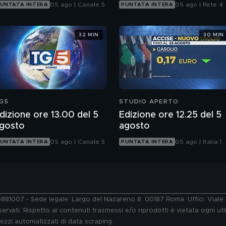
05 ago | Canale 5
05 ago | Rete 4
UNTATA INTERA
PUNTATA INTERA
32 MIN
30 MIN
G5
STUDIO APERTO
dizione ore 13.00 del 5
Edizione ore 12.25 del 5
gosto
agosto
05 ago | Canale 5
05 ago | Italia 1
UNTATA INTERA
PUNTATA INTERA
76881007 - Sede legale: Largo del Nazareno 8, 00187 Roma. Uffici: Vial
ervati. Rispetto ai contenuti trasmessi e/o riprodotti è vietata ogni uti
 mezzi automatizzati di data scraping.