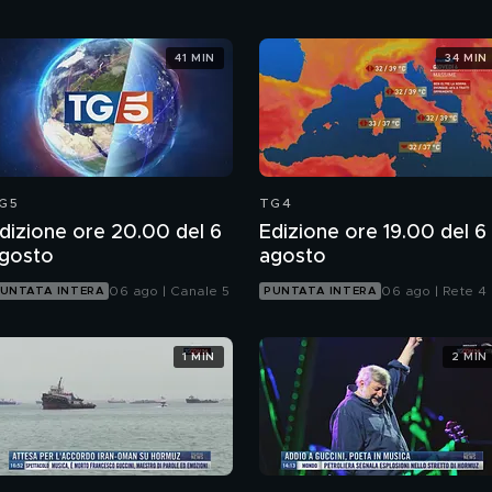
41 MIN
34 MIN
G5
TG4
dizione ore 20.00 del 6
Edizione ore 19.00 del 6
gosto
agosto
06 ago | Canale 5
06 ago | Rete 4
UNTATA INTERA
PUNTATA INTERA
1 MIN
2 MIN