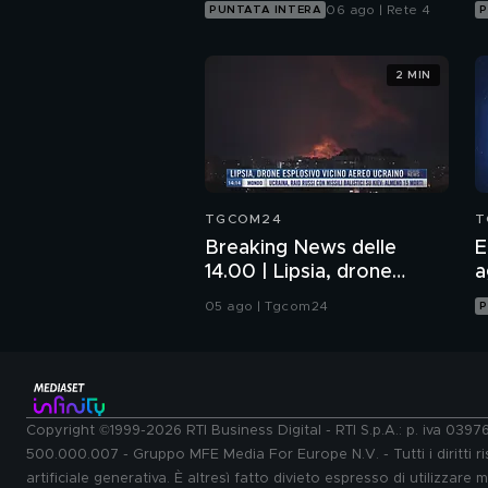
06 ago | Rete 4
PUNTATA INTERA
P
2 MIN
TGCOM24
T
Breaking News delle
E
14.00 | Lipsia, drone
a
esplosivo vicino aereo
05 ago | Tgcom24
P
ucraino
Copyright ©1999-2026 RTI Business Digital - RTI S.p.A.: p. iva 039
500.000.007 - Gruppo MFE Media For Europe N.V. - Tutti i diritti ris
artificiale generativa. È altresì fatto divieto espresso di utilizzare