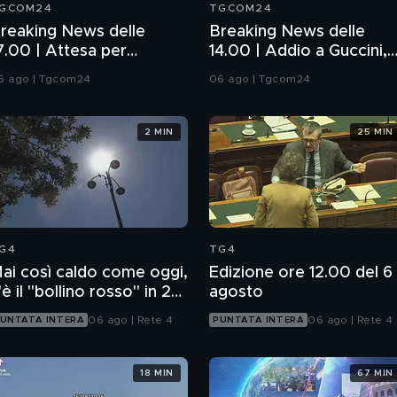
GCOM24
TGCOM24
reaking News delle
Breaking News delle
7.00 | Attesa per
14.00 | Addio a Guccini,
'accordo Iran-Oman su
poeta in musica
6 ago | Tgcom24
06 ago | Tgcom24
ormuz
2 MIN
25 MIN
G4
TG4
ai così caldo come oggi,
Edizione ore 12.00 del 6
'è il "bollino rosso" in 27
agosto
ittà
06 ago | Rete 4
06 ago | Rete 4
UNTATA INTERA
PUNTATA INTERA
18 MIN
67 MIN