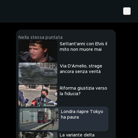
Nella stessa puntata
Settant'anni con Elvis il
mito non muore mai
Via D'Amelio, strage
ancora senza verità
Riforma giustizia verso
la fiducia?
Londra riapre Tokyo
ha paura
La variante delta