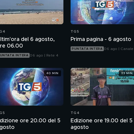
G4
TG5
ltim'ora del 6 agosto,
Prima pagina - 6 agosto
re 06.00
06 ago | Canale
PUNTATA INTERA
06 ago | Rete 4
UNTATA INTERA
40 MIN
33 MIN
G5
TG4
dizione ore 20.00 del 5
Edizione ore 19.00 del 5
gosto
agosto