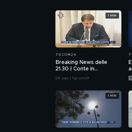
1 MIN
TGCOM24
T
Breaking News delle
E
21.30 | Conte in
a
Commissione: da me
06 ago | Tgcom24
P
nessun illecito
1 MIN