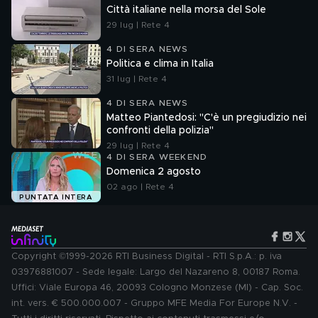
Città italiane nella morsa del Sole
29 lug | Rete 4
4 DI SERA NEWS
Politica e clima in Italia
31 lug | Rete 4
4 DI SERA NEWS
Matteo Piantedosi: "C'è un pregiudizio nei
confronti della polizia"
29 lug | Rete 4
4 DI SERA WEEKEND
Domenica 2 agosto
02 ago | Rete 4
PUNTATA INTERA
Copyright ©1999-2026 RTI Business Digital - RTI S.p.A.: p. iva
03976881007 - Sede legale: Largo del Nazareno 8, 00187 Roma.
Uffici: Viale Europa 46, 20093 Cologno Monzese (MI) - Cap. Soc.
int. vers. € 500.000.007 - Gruppo MFE Media For Europe N.V. -