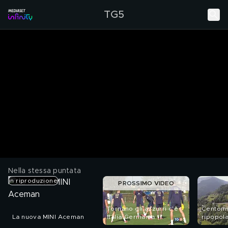
TG5
Nella stessa puntata
in riproduzione
PROSSIMO VIDEO
Tornano gli azzurri c'è
Centomil
La nuova MINI Aceman
Italia-Germania
ripopola