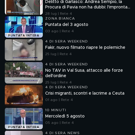
Delitto di Garlasco: Andrea Sempio, la
Procura di Pavia non ha dubbi: l'impronta
33 è la pistola fumante
28 lug | Rete 4
ZONA BIANCA
Puntata del 3 agosto
03 ago | Rete 4
PUNTATA INTERA
4 DI SERA WEEKEND
Fakir, nuovo filmato riapre le polemiche
25 lug | Rete 4
4 DI SERA WEEKEND
No TAV in Val Susa, attacco alle forze
dell'ordine
25 lug | Rete 4
4 DI SERA WEEKEND
Crisi migranti, scontri e lacrime a Ceuta
01 ago | Rete 4
10 MINUTI
Mercoledì 5 agosto
05 ago | Rete 4
PUNTATA INTERA
4 DI SERA NEWS