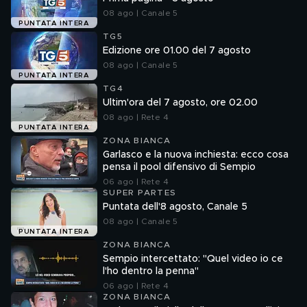
08 ago | Canale 5
PUNTATA INTERA
TG5
Edizione ore 01.00 del 7 agosto
08 ago | Canale 5
PUNTATA INTERA
TG4
Ultim'ora del 7 agosto, ore 02.00
08 ago | Rete 4
PUNTATA INTERA
ZONA BIANCA
Garlasco e la nuova inchiesta: ecco cosa
pensa il pool difensivo di Sempio
06 ago | Rete 4
SUPER PARTES
Puntata dell'8 agosto, Canale 5
08 ago | Canale 5
PUNTATA INTERA
ZONA BIANCA
Sempio intercettato: "Quel video io ce
l'ho dentro la penna"
06 ago | Rete 4
ZONA BIANCA