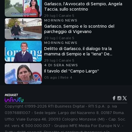
Garlasco, l'Avvocato di Sempio, Angela
Taccia, sullo scontrino
29 lug | Canale 5
MORNING NEWS
Garlasco, Sempio e lo scontrino del
parcheggio di Vigevano
29 lug | Canale 5
MORNING NEWS
Delitto di Garlasco, il dialogo tra la
mamma di Sempio e la "Iena" De
Giuseppe nel 2022
29 lug | Canale 5
4 DI SERA NEWS
Il tavolo del "Campo Largo"
05 ago | Rete 4
Copyright ©1999-2026 RTI Business Digital - RTI S.p.A.: p. iva
03976881007 - Sede legale: Largo del Nazareno 8, 00187 Roma.
Uffici: Viale Europa 46, 20093 Cologno Monzese (MI) - Cap. Soc.
int. vers. € 500.000.007 - Gruppo MFE Media For Europe N.V. -