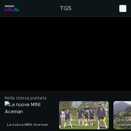
TG5
Nella stessa puntata
Tornano gli azzurri c'è
Centomil
La nuova MINI Aceman
Italia-Germania
ripopola