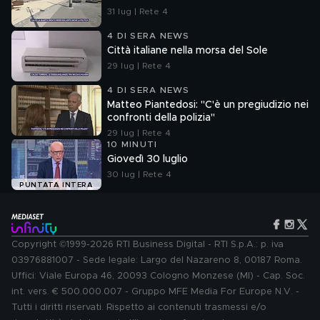
31 lug | Rete 4
4 DI SERA NEWS
Città italiane nella morsa del Sole
29 lug | Rete 4
4 DI SERA NEWS
Matteo Piantedosi: "C'è un pregiudizio nei
confronti della polizia"
29 lug | Rete 4
10 MINUTI
Giovedì 30 luglio
30 lug | Rete 4
PUNTATA INTERA
Copyright ©1999-2026 RTI Business Digital - RTI S.p.A.: p. iva
03976881007 - Sede legale: Largo del Nazareno 8, 00187 Roma.
Uffici: Viale Europa 46, 20093 Cologno Monzese (MI) - Cap. Soc.
int. vers. € 500.000.007 - Gruppo MFE Media For Europe N.V. -
Tutti i diritti riservati. Rispetto ai contenuti trasmessi e/o