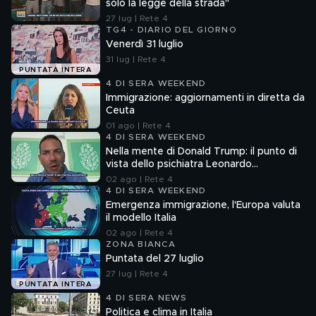
solo la legge della strada"
27 lug | Rete 4
TG4 - DIARIO DEL GIORNO
Venerdì 31 luglio
31 lug | Rete 4
PUNTATA INTERA
4 DI SERA WEEKEND
Immigrazione: aggiornamenti in diretta da
Ceuta
01 ago | Rete 4
4 DI SERA WEEKEND
Nella mente di Donald Trump: il punto di
vista dello psichiatra Leonardo
Mendolicchio
02 ago | Rete 4
4 DI SERA WEEKEND
Emergenza immigrazione, l'Europa valuta
il modello Italia
02 ago | Rete 4
ZONA BIANCA
Puntata del 27 luglio
27 lug | Rete 4
PUNTATA INTERA
4 DI SERA NEWS
Politica e clima in Italia