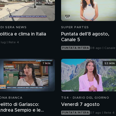
 DI SERA NEWS
SUPER PARTES
olitica e clima in Italia
Puntata dell'8 agosto,
Canale 5
 lug | Rete 4
08 ago | Canale
PUNTATA INTERA
1 MIN
53 MIN
ONA BIANCA
TG4 - DIARIO DEL GIORNO
elitto di Garlasco:
Venerdì 7 agosto
ndrea Sempio e le
07 ago | Rete 4
PUNTATA INTERA