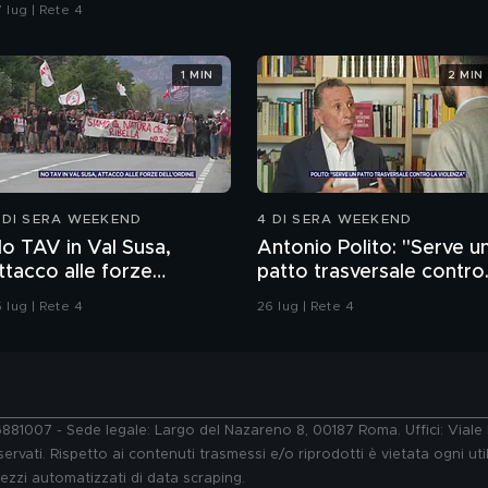
onne, il racconto
 lug | Rete 4
ell'amica e avvocato
ngela Taccia
1 MIN
2 MIN
 DI SERA WEEKEND
4 DI SERA WEEKEND
o TAV in Val Susa,
Antonio Polito: "Serve u
ttacco alle forze
patto trasversale contro
ell'ordine
la violenza"
 lug | Rete 4
26 lug | Rete 4
76881007 - Sede legale: Largo del Nazareno 8, 00187 Roma. Uffici: Vial
ervati. Rispetto ai contenuti trasmessi e/o riprodotti è vietata ogni uti
 mezzi automatizzati di data scraping.