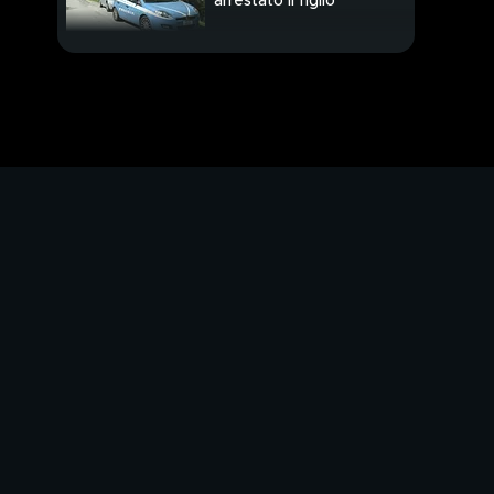
arrestato il figlio
Picchiatori e bulli, loro
hanno ucciso Willy
Arianna Bridi, prima
donna a vincere la
Capri-Napoli
Gli 80 anni da brivido
di Dario Argento