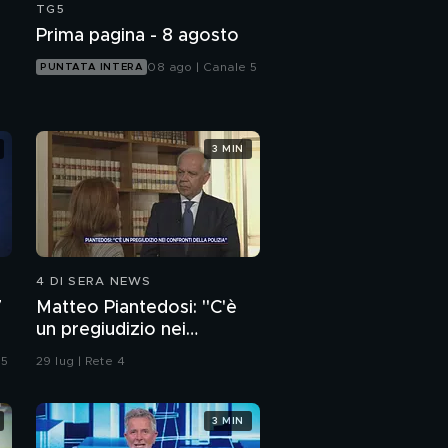
TG5
Prima pagina - 8 agosto
08 ago | Canale 5
PUNTATA INTERA
3 MIN
4 DI SERA NEWS
7
Matteo Piantedosi: "C'è
un pregiudizio nei
confronti della polizia"
 5
29 lug | Rete 4
3 MIN