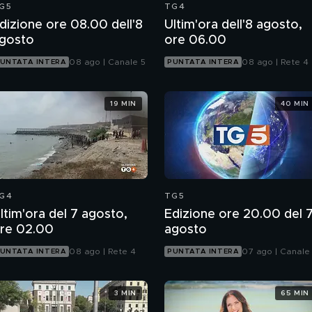
G5
TG4
dizione ore 08.00 dell'8
Ultim'ora dell'8 agosto,
gosto
ore 06.00
08 ago | Canale 5
08 ago | Rete 4
UNTATA INTERA
PUNTATA INTERA
19 MIN
40 MIN
G4
TG5
ltim'ora del 7 agosto,
Edizione ore 20.00 del 
re 02.00
agosto
08 ago | Rete 4
07 ago | Canale
UNTATA INTERA
PUNTATA INTERA
3 MIN
65 MIN