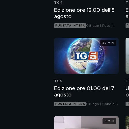
TG4
T
Edizione ore 12.00 dell'8
E
agosto
a
08 ago | Rete 4
PUNTATA INTERA
P
35 MIN
TG5
T
Edizione ore 01.00 del 7
U
agosto
o
08 ago | Canale 5
PUNTATA INTERA
P
3 MIN