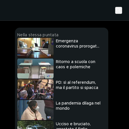
Nella stessa puntata
Emergenza
coronavirus prorogata
al 7 ottobre
Ritorno a scuola con
caos e polemiche
PD: sì al referendum,
ma il partito si spacca
La pandemia dilaga nel
mondo
Ucciso e bruciato,