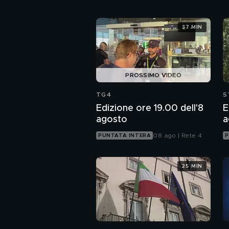
37 MIN
PROSSIMO VIDEO
TG4
S
Edizione ore 19.00 dell'8
E
agosto
a
08 ago | Rete 4
PUNTATA INTERA
P
25 MIN