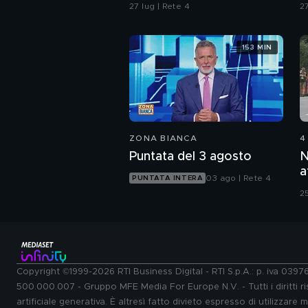
Vigevano e i racconti
d
27 lug | Rete 4
27
della madre
d
A
153 MIN
ZONA BIANCA
4
Puntata del 3 agosto
N
a
03 ago | Rete 4
PUNTATA INTERA
d
25
Copyright ©1999-2026 RTI Business Digital - RTI S.p.A.: p. iva 039
500.000.007 - Gruppo MFE Media For Europe N.V. - Tutti i diritti ris
artificiale generativa. È altresì fatto divieto espresso di utilizzare