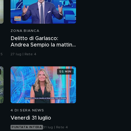
ZONA BIANCA
Delitto di Garlasco:
Andrea Sempio la mattina
del delitto è stato in un
 5
27 lug | Rete 4
bar?
55 MIN
4 DI SERA NEWS
Venerdì 31 luglio
31 lug | Rete 4
PUNTATA INTERA