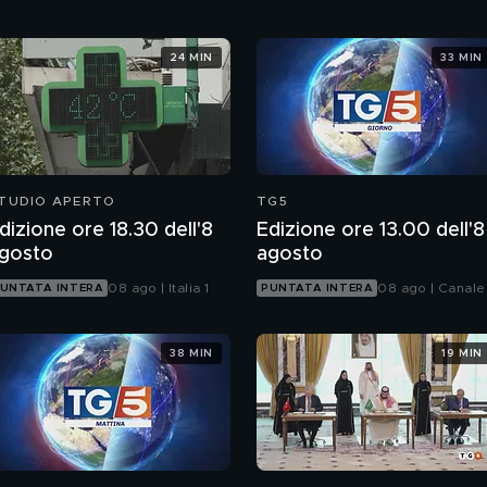
24 MIN
33 MIN
TUDIO APERTO
TG5
dizione ore 18.30 dell'8
Edizione ore 13.00 dell'8
gosto
agosto
08 ago | Italia 1
08 ago | Canale
UNTATA INTERA
PUNTATA INTERA
38 MIN
19 MIN