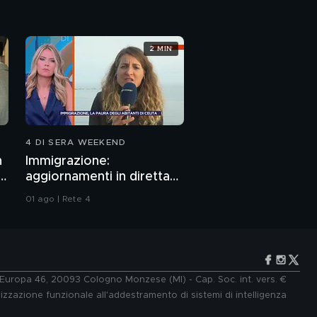
2 MIN
4 DI SERA WEEKEND
n
Immigrazione:
aggiornamenti in diretta
da Ceuta
01 ago | Rete 4
e Europa 46, 20093 Cologno Monzese (MI) - Cap. Soc. int. vers. €
lizzazione funzionale all'addestramento di sistemi di intelligenza