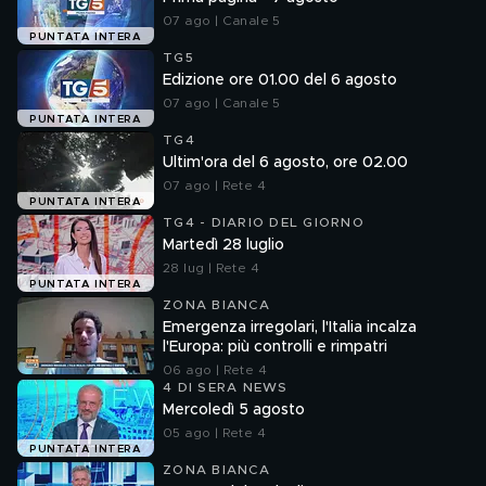
07 ago | Canale 5
PUNTATA INTERA
TG5
Edizione ore 01.00 del 6 agosto
07 ago | Canale 5
PUNTATA INTERA
TG4
Ultim'ora del 6 agosto, ore 02.00
07 ago | Rete 4
PUNTATA INTERA
TG4 - DIARIO DEL GIORNO
Martedì 28 luglio
28 lug | Rete 4
PUNTATA INTERA
ZONA BIANCA
Emergenza irregolari, l'Italia incalza
l'Europa: più controlli e rimpatri
06 ago | Rete 4
4 DI SERA NEWS
Mercoledì 5 agosto
05 ago | Rete 4
PUNTATA INTERA
ZONA BIANCA