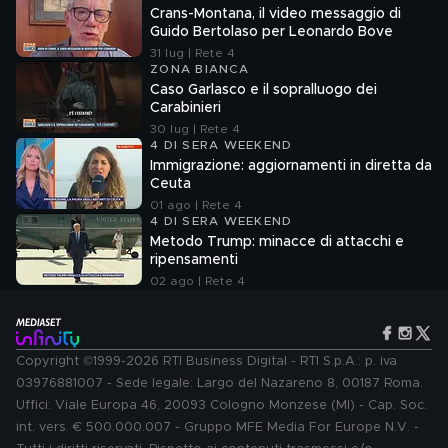
Crans-Montana, il video messaggio di
Guido Bertolaso per Leonardo Bove
31 lug | Rete 4
ZONA BIANCA
Caso Garlasco e il sopralluogo dei
Carabinieri
30 lug | Rete 4
4 DI SERA WEEKEND
Immigrazione: aggiornamenti in diretta da
Ceuta
01 ago | Rete 4
4 DI SERA WEEKEND
Metodo Trump: minacce di attacchi e
ripensamenti
02 ago | Rete 4
Copyright ©1999-2026 RTI Business Digital - RTI S.p.A.: p. iva
03976881007 - Sede legale: Largo del Nazareno 8, 00187 Roma.
Uffici: Viale Europa 46, 20093 Cologno Monzese (MI) - Cap. Soc.
int. vers. € 500.000.007 - Gruppo MFE Media For Europe N.V. -