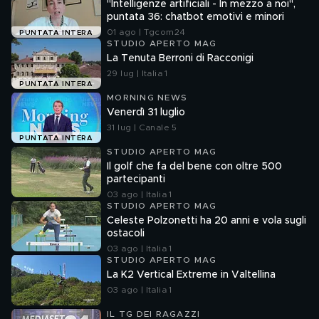
A NOI
"Intelligenze artificiali - In mezzo a noi",
puntata 36: chatbot emotivi e minori
01 ago | Tgcom24
PUNTATA INTERA
STUDIO APERTO MAG
La Tenuta Berroni di Racconigi
29 lug | Italia 1
PUNTATA INTERA
MORNING NEWS
Venerdì 31 luglio
31 lug | Canale 5
PUNTATA INTERA
STUDIO APERTO MAG
Il golf che fa del bene con oltre 500
partecipanti
03 ago | Italia 1
STUDIO APERTO MAG
Celeste Polzonetti ha 20 anni e vola sugli
ostacoli
03 ago | Italia 1
STUDIO APERTO MAG
La K2 Vertical Extreme in Valtellina
03 ago | Italia 1
IL TG DEI RAGAZZI