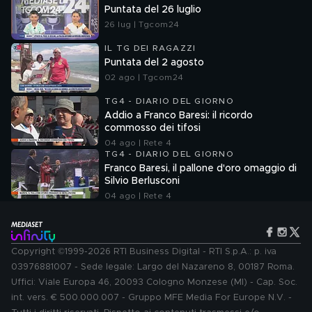
Puntata del 26 luglio
26 lug | Tgcom24
IL TG DEI RAGAZZI
Puntata del 2 agosto
02 ago | Tgcom24
TG4 - DIARIO DEL GIORNO
Addio a Franco Baresi: il ricordo
commosso dei tifosi
04 ago | Rete 4
TG4 - DIARIO DEL GIORNO
Franco Baresi, il pallone d'oro omaggio di
Silvio Berlusconi
04 ago | Rete 4
Copyright ©1999-2026 RTI Business Digital - RTI S.p.A.: p. iva
03976881007 - Sede legale: Largo del Nazareno 8, 00187 Roma.
Uffici: Viale Europa 46, 20093 Cologno Monzese (MI) - Cap. Soc.
int. vers. € 500.000.007 - Gruppo MFE Media For Europe N.V. -