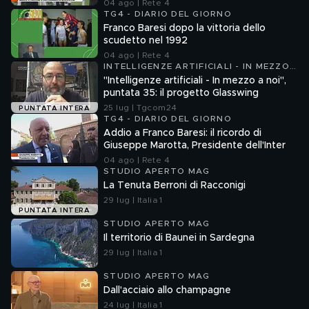
04 ago | Rete 4
TG4 - DIARIO DEL GIORNO
Franco Baresi dopo la vittoria dello
scudetto nel 1992
04 ago | Rete 4
INTELLIGENZE ARTIFICIALI - IN MEZZO
A NOI
"Intelligenze artificiali - In mezzo a noi",
puntata 35: il progetto Glasswing
25 lug | Tgcom24
PUNTATA INTERA
TG4 - DIARIO DEL GIORNO
Addio a Franco Baresi: il ricordo di
Giuseppe Marotta, Presidente dell'Inter
04 ago | Rete 4
STUDIO APERTO MAG
La Tenuta Berroni di Racconigi
29 lug | Italia 1
PUNTATA INTERA
STUDIO APERTO MAG
Il territorio di Baunei in Sardegna
29 lug | Italia 1
STUDIO APERTO MAG
Dall'acciaio allo champagne
24 lug | Italia 1