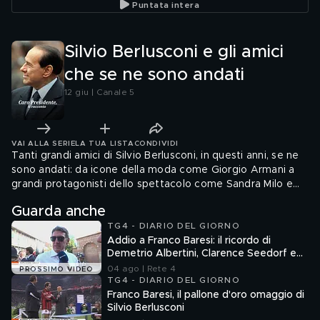
Puntata intera
Silvio Berlusconi e gli amici
che se ne sono andati
12 giu | Canale 5
VAI ALLA SERIE
LA TUA LISTA
CONDIVIDI
Tanti grandi amici di Silvio Berlusconi, in questi anni, se ne
sono andati: da icone della moda come Giorgio Armani a
grandi protagonisti dello spettacolo come Sandra Milo e
Pippo Baudo, da stelle dello sport come Gigi Riva fino al
Guarda anche
collega e amico Umberto Bossi.
TG4 - DIARIO DEL GIORNO
Addio a Franco Baresi: il ricordo di
Demetrio Albertini, Clarence Seedorf e
Giovanni Galli
04 ago | Rete 4
PROSSIMO VIDEO
TG4 - DIARIO DEL GIORNO
Franco Baresi, il pallone d'oro omaggio di
Silvio Berlusconi