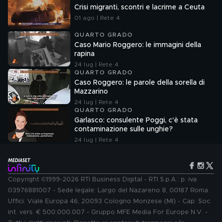
Crisi migranti, scontri e lacrime a Ceuta
01 ago | Rete 4
QUARTO GRADO
Caso Mario Roggero: le immagini della
rapina
24 lug | Rete 4
QUARTO GRADO
Caso Roggero: le parole della sorella di
Mazzarino
24 lug | Rete 4
QUARTO GRADO
Garlasco: consulente Poggi, c'è stata
contaminazione sulle unghie?
24 lug | Rete 4
Copyright ©1999-2026 RTI Business Digital - RTI S.p.A.: p. iva
03976881007 - Sede legale: Largo del Nazareno 8, 00187 Roma.
Uffici: Viale Europa 46, 20093 Cologno Monzese (MI) - Cap. Soc.
int. vers. € 500.000.007 - Gruppo MFE Media For Europe N.V. -