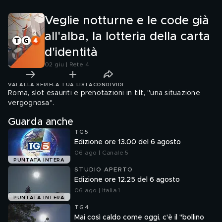
galera"
Veglie notturne e le code già
all'alba, la lotteria della carta
d'identità
02 giu | Rete 4
VAI ALLA SERIE
LA TUA LISTA
CONDIVIDI
Roma, slot esauriti e prenotazioni in tilt, "una situazione
vergognosa".
Guarda anche
TG5
Edizione ore 13.00 del 6 agosto
06 ago | Canale 5
PUNTATA INTERA
STUDIO APERTO
Edizione ore 12.25 del 6 agosto
06 ago | Italia 1
PUNTATA INTERA
TG4
Mai così caldo come oggi, c'è il "bollino