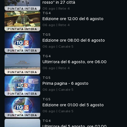
rosso" in 27 città
06 ago | Rete 4
PUNTATA INTERA
TG4
Edizione ore 12.00 del 6 agosto
06 ago | Rete 4
PUNTATA INTERA
TG5
Edizione ore 08.00 del 6 agosto
06 ago | Canale 5
PUNTATA INTERA
TG4
Ultim'ora del 6 agosto, ore 06.00
06 ago | Rete 4
PUNTATA INTERA
TG5
Prima pagina - 6 agosto
06 ago | Canale 5
PUNTATA INTERA
TG5
Edizione ore 01.00 del 5 agosto
06 ago | Canale 5
PUNTATA INTERA
TG4
Ultim'ora del 5 agosto, ore 02.00