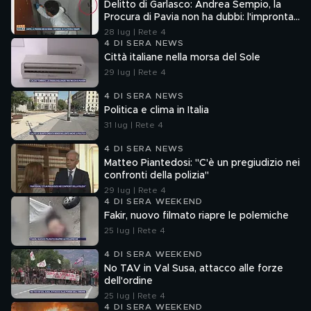
Delitto di Garlasco: Andrea Sempio, la
Procura di Pavia non ha dubbi: l'impronta
33 è la pistola fumante
28 lug | Rete 4
4 DI SERA NEWS
Città italiane nella morsa del Sole
29 lug | Rete 4
4 DI SERA NEWS
Politica e clima in Italia
31 lug | Rete 4
4 DI SERA NEWS
Matteo Piantedosi: "C'è un pregiudizio nei
confronti della polizia"
29 lug | Rete 4
4 DI SERA WEEKEND
Fakir, nuovo filmato riapre le polemiche
25 lug | Rete 4
4 DI SERA WEEKEND
No TAV in Val Susa, attacco alle forze
dell'ordine
25 lug | Rete 4
4 DI SERA WEEKEND