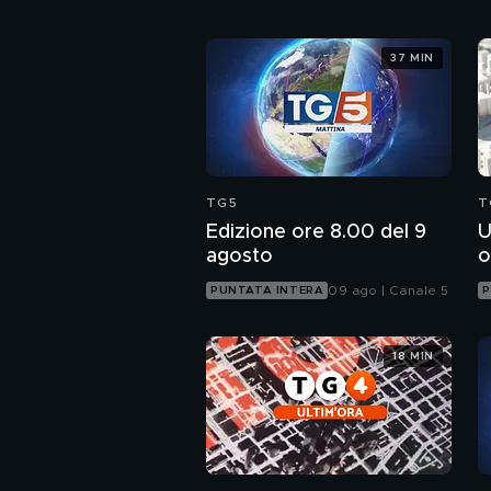
37 MIN
TG5
T
Edizione ore 8.00 del 9
U
agosto
o
09 ago | Canale 5
PUNTATA INTERA
P
18 MIN