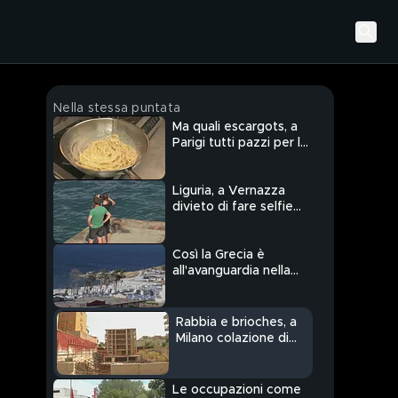
Nella stessa puntata
Ma quali escargots, a
Parigi tutti pazzi per la
pasta "au fromage et
au poivre"
Liguria, a Vernazza
divieto di fare selfie
coi sentieri a
strapiombo sul mare
Così la Grecia è
all'avanguardia nella
lotta al traffico degli
esseri umani
Rabbia e brioches, a
Milano colazione di
protesta delle
"famiglie sospese"
Le occupazioni come