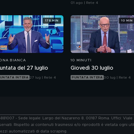
da Ceuta
01 ago | Rete 4
178 MIN
10 MIN
ONA BIANCA
10 MINUTI
untata del 27 luglio
Giovedì 30 luglio
27 lug | Rete 4
30 lug | Rete 4
UNTATA INTERA
PUNTATA INTERA
76881007 - Sede legale: Largo del Nazareno 8, 00187 Roma. Uffici: Vial
ervati. Rispetto ai contenuti trasmessi e/o riprodotti è vietata ogni uti
 mezzi automatizzati di data scraping.