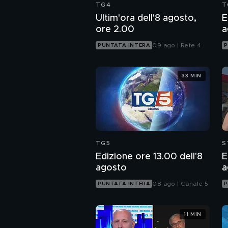
TG4
T
Ultim'ora dell'8 agosto,
E
ore 2.00
a
09 ago | Rete 4
PUNTATA INTERA
P
33 MIN
TG5
S
Edizione ore 13.00 dell'8
E
agosto
a
08 ago | Canale 5
PUNTATA INTERA
P
11 MIN