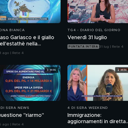
ONA BIANCA
TG4 - DIARIO DEL GIORNO
aso Garlasco e il giallo
Venerdì 31 luglio
ell'estathè nella
31 lug | Rete 4
PUNTATA INTERA
pazzatura
3 ago | Rete 4
3 MIN
2 MIN
 DI SERA NEWS
4 DI SERA WEEKEND
uestione "riarmo"
Immigrazione:
aggiornamenti in diretta
5 ago | Rete 4