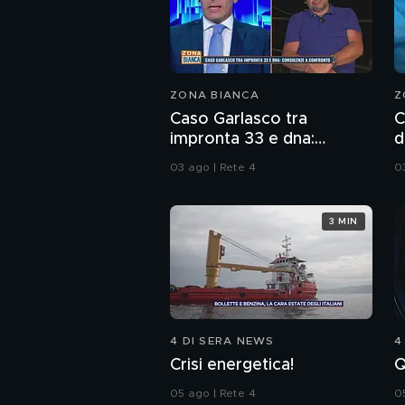
ZONA BIANCA
Z
Caso Garlasco tra
C
impronta 33 e dna:
d
consulenze a confronto
s
03 ago | Rete 4
0
3 MIN
4 DI SERA NEWS
4
Crisi energetica!
Q
05 ago | Rete 4
0