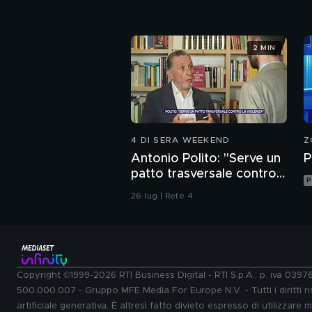
2 MIN
4 DI SERA WEEKEND
Z
Antonio Polito: "Serve un
P
patto trasversale contro
P
la violenza"
26 lug | Rete 4
Copyright ©1999-2026 RTI Business Digital - RTI S.p.A.: p. iva 039
500.000.007 - Gruppo MFE Media For Europe N.V. - Tutti i diritti ris
artificiale generativa. È altresì fatto divieto espresso di utilizzare