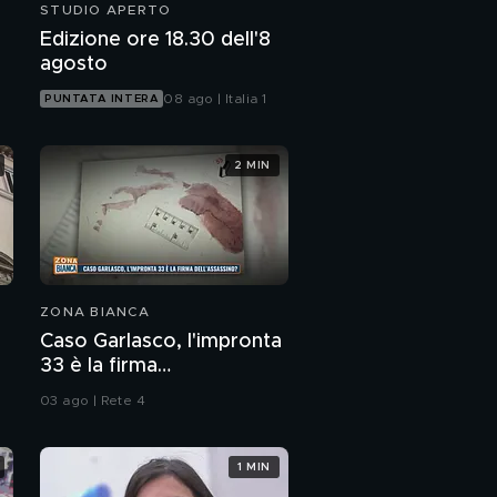
STUDIO APERTO
Edizione ore 18.30 dell'8
agosto
08 ago | Italia 1
PUNTATA INTERA
2 MIN
ZONA BIANCA
Caso Garlasco, l'impronta
33 è la firma
dell'assassino?
03 ago | Rete 4
1 MIN