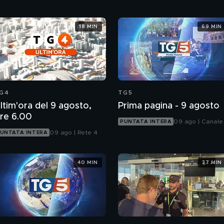
18 MIN
69 MIN
G4
TG5
ltim'ora del 9 agosto,
Prima pagina - 9 agosto
re 6.00
09 ago | Canale
PUNTATA INTERA
09 ago | Rete 4
UNTATA INTERA
40 MIN
37 MIN