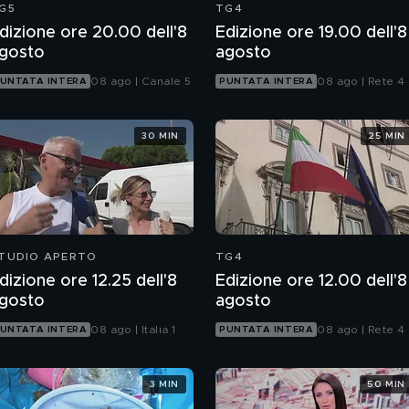
G5
TG4
dizione ore 20.00 dell'8
Edizione ore 19.00 dell'8
gosto
agosto
08 ago | Canale 5
08 ago | Rete 4
UNTATA INTERA
PUNTATA INTERA
30 MIN
25 MIN
TUDIO APERTO
TG4
dizione ore 12.25 dell'8
Edizione ore 12.00 dell'8
gosto
agosto
08 ago | Italia 1
08 ago | Rete 4
UNTATA INTERA
PUNTATA INTERA
3 MIN
50 MIN