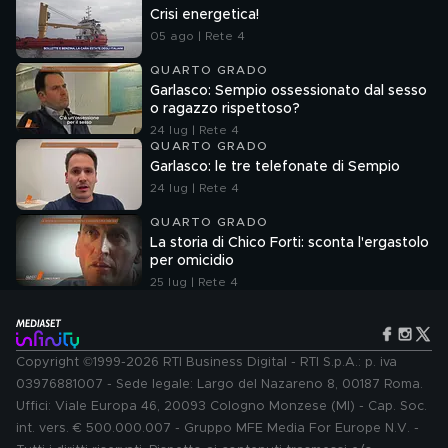
Crisi energetica!
05 ago | Rete 4
QUARTO GRADO
Garlasco: Sempio ossessionato dal sesso
o ragazzo rispettoso?
24 lug | Rete 4
QUARTO GRADO
Garlasco: le tre telefonate di Sempio
24 lug | Rete 4
QUARTO GRADO
La storia di Chico Forti: sconta l'ergastolo
per omicidio
25 lug | Rete 4
Copyright ©1999-2026 RTI Business Digital - RTI S.p.A.: p. iva
03976881007 - Sede legale: Largo del Nazareno 8, 00187 Roma.
Uffici: Viale Europa 46, 20093 Cologno Monzese (MI) - Cap. Soc.
int. vers. € 500.000.007 - Gruppo MFE Media For Europe N.V. -