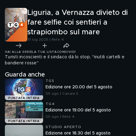
poivre"
mare
umani
Liguria, a Vernazza divieto di
fare selfie coi sentieri a
strapiombo sul mare
31 lug 2025 | Rete 4
VAI ALLA SERIE
LA TUA LISTA
CONDIVIDI
Turisti incoscienti e il sindaco dà lo stop, "inutili cartelli e
bandiere rosse"
Guarda anche
TG5
Edizione ore 20.00 del 5 agosto
05 ago | Canale 5
PUNTATA INTERA
TG4
Edizione ore 19.00 del 5 agosto
05 ago | Rete 4
PUNTATA INTERA
STUDIO APERTO
Edizione ore 18.30 del 5 agosto