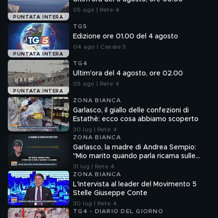
05 ago | Rete 4
PUNTATA INTERA
TG5
Edizione ore 01.00 del 4 agosto
04 ago | Canale 5
PUNTATA INTERA
TG4
Ultim'ora del 4 agosto, ore 02.00
05 ago | Rete 4
PUNTATA INTERA
ZONA BIANCA
Garlasco, il giallo delle confezioni di
Estathè: ecco cosa abbiamo scoperto
30 lug | Rete 4
ZONA BIANCA
Garlasco, la madre di Andrea Sempio:
"Mio marito quando parla ricama sulle
cose"
31 lug | Rete 4
ZONA BIANCA
L'intervista al leader del Movimento 5
Stelle Giuseppe Conte
30 lug | Rete 4
TG4 - DIARIO DEL GIORNO