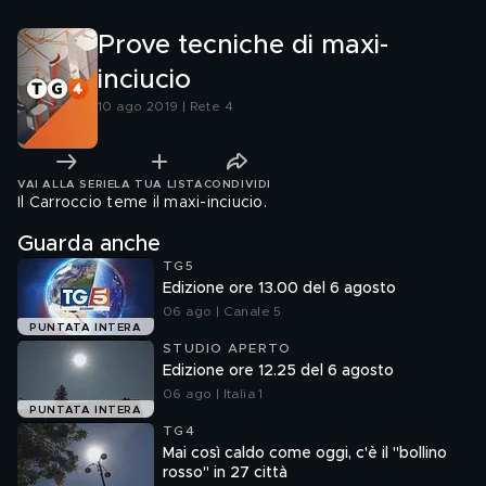
Prove tecniche di maxi-
inciucio
10 ago 2019 | Rete 4
VAI ALLA SERIE
LA TUA LISTA
CONDIVIDI
Il Carroccio teme il maxi-inciucio.
Guarda anche
TG5
Edizione ore 13.00 del 6 agosto
06 ago | Canale 5
PUNTATA INTERA
STUDIO APERTO
Edizione ore 12.25 del 6 agosto
06 ago | Italia 1
PUNTATA INTERA
TG4
Mai così caldo come oggi, c'è il "bollino
rosso" in 27 città