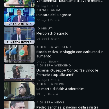
vendemmia: "Rischiamo di avere meno
vino"
30 lug | Rete 4
ZONA BIANCA
Puntata del 3 agosto
03 ago | Rete 4
PUNTATA INTERA
10 MINUTI
Mercoledì 5 agosto
05 ago | Rete 4
PUNTATA INTERA
4 DI SERA WEEKEND
Esodo estivo, in viaggio con carburanti in
aumento
01 ago | Rete 4
4 DI SERA WEEKEND
Ucraina, Giuseppe Conte: "Se vinco le
Primarie stop alle armi"
02 ago | Rete 4
4 DI SERA NEWS
La morte di Fakir Abderrahim
23 lug | Rete 4
4 DI SERA NEWS
Pedro Sanchez, paladino della sinistra