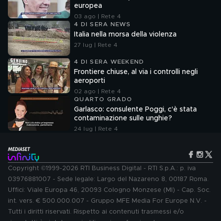
europea
03 ago | Rete 4
4 DI SERA NEWS
Italia nella morsa della violenza
27 lug | Rete 4
4 DI SERA WEEKEND
Frontiere chiuse, al via i controlli negli
aeroporti
02 ago | Rete 4
QUARTO GRADO
Garlasco: consulente Poggi, c'è stata
contaminazione sulle unghie?
24 lug | Rete 4
Copyright ©1999-2026 RTI Business Digital - RTI S.p.A.: p. iva
03976881007 - Sede legale: Largo del Nazareno 8, 00187 Roma.
Uffici: Viale Europa 46, 20093 Cologno Monzese (MI) - Cap. Soc.
int. vers. € 500.000.007 - Gruppo MFE Media For Europe N.V. -
Tutti i diritti riservati. Rispetto ai contenuti trasmessi e/o