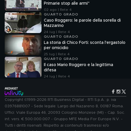
Primarie stop alle armi"
02 ago | Rete 4
QUARTO GRADO
Caso Roggero: le parole della sorella di
Mazzarino
24 lug | Rete 4
QUARTO GRADO
La storia di Chico Forti: sconta l'ergastolo
per omicidio
25 lug | Rete 4
QUARTO GRADO
Il caso Mario Roggero e la legittima
difesa
24 lug | Rete 4
Copyright ©1999-2026 RTI Business Digital - RTI S.p.A.: p. iva
03976881007 - Sede legale: Largo del Nazareno 8, 00187 Roma.
Uffici: Viale Europa 46, 20093 Cologno Monzese (MI) - Cap. Soc.
int. vers. € 500.000.007 - Gruppo MFE Media For Europe N.V. -
Tutti i diritti riservati. Rispetto ai contenuti trasmessi e/o