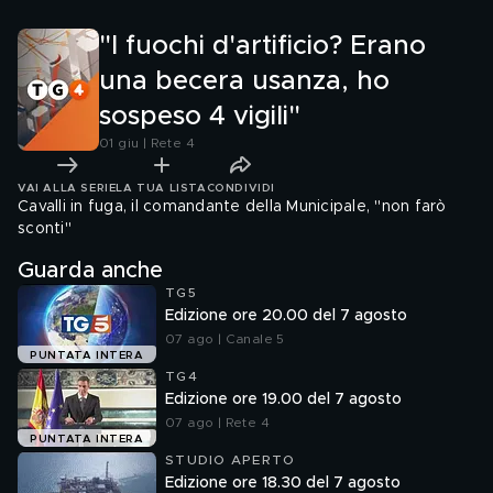
"I fuochi d'artificio? Erano
una becera usanza, ho
sospeso 4 vigili"
01 giu | Rete 4
VAI ALLA SERIE
LA TUA LISTA
CONDIVIDI
Cavalli in fuga, il comandante della Municipale, "non farò
sconti"
Guarda anche
TG5
Edizione ore 20.00 del 7 agosto
07 ago | Canale 5
PUNTATA INTERA
TG4
Edizione ore 19.00 del 7 agosto
07 ago | Rete 4
PUNTATA INTERA
STUDIO APERTO
Edizione ore 18.30 del 7 agosto