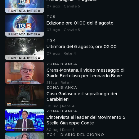
07 ago | Canale 5
PUNTATA INTERA
TG5
Edizione ore 01.00 del 6 agosto
07 ago | Canale 5
PUNTATA INTERA
TG4
Ultim'ora del 6 agosto, ore 02.00
07 ago | Rete 4
PUNTATA INTERA
ZONA BIANCA
Crans-Montana, il video messaggio di
Guido Bertolaso per Leonardo Bove
31 lug | Rete 4
ZONA BIANCA
Caso Garlasco e il sopralluogo dei
Carabinieri
30 lug | Rete 4
ZONA BIANCA
L'intervista al leader del Movimento 5
Stelle Giuseppe Conte
30 lug | Rete 4
TG4 - DIARIO DEL GIORNO