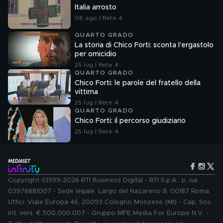
Italia arrosto
06 ago | Rete 4
QUARTO GRADO
La storia di Chico Forti: sconta l'ergastolo
per omicidio
25 lug | Rete 4
QUARTO GRADO
Chico Forti: le parole del fratello della
vittima
25 lug | Rete 4
QUARTO GRADO
Chico Forti: il percorso giudiziario
25 lug | Rete 4
Copyright ©1999-2026 RTI Business Digital - RTI S.p.A.: p. iva
03976881007 - Sede legale: Largo del Nazareno 8, 00187 Roma.
Uffici: Viale Europa 46, 20093 Cologno Monzese (MI) - Cap. Soc.
int. vers. € 500.000.007 - Gruppo MFE Media For Europe N.V. -