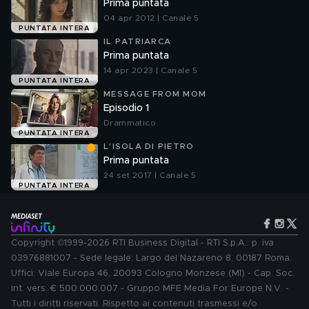
Prima puntata
04 apr 2012 | Canale 5
PUNTATA INTERA
IL PATRIARCA
Prima puntata
14 apr 2023 | Canale 5
PUNTATA INTERA
MESSAGE FROM MOM
Episodio 1
Drammatico
PUNTATA INTERA
L'ISOLA DI PIETRO
Prima puntata
24 set 2017 | Canale 5
PUNTATA INTERA
Copyright ©1999-2026 RTI Business Digital - RTI S.p.A.: p. iva
03976881007 - Sede legale: Largo del Nazareno 8, 00187 Roma.
Uffici: Viale Europa 46, 20093 Cologno Monzese (MI) - Cap. Soc.
int. vers. € 500.000.007 - Gruppo MFE Media For Europe N.V. -
Tutti i diritti riservati. Rispetto ai contenuti trasmessi e/o