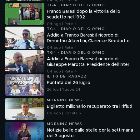
04 ago | Rete 4
TG4 - DIARIO DEL GIORNO
Franco Baresi dopo la vittoria dello
scudetto nel 1992
04 ago | Rete 4
TG4 - DIARIO DEL GIORNO
Addio a Franco Baresi: il ricordo di
Demetrio Albertini, Clarence Seedorf e
Giovanni Galli
04 ago | Rete 4
TG4 - DIARIO DEL GIORNO
Addio a Franco Baresi: il ricordo di
Giuseppe Marotta, Presidente dell'Inter
04 ago | Rete 4
IL TG DEI RAGAZZI
Puntata del 26 luglio
26 lug | Tgcom24
MORNING NEWS
Biglietto milionario recuperato tra i rifiuti
06 ago | Canale 5
MORNING NEWS
Notizie belle dalle stelle per la settimana
del 3 agosto