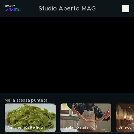
Studio Aperto MAG
Nella stessa puntata
Antiche ricette liguri
Il salampatata
Un ecom