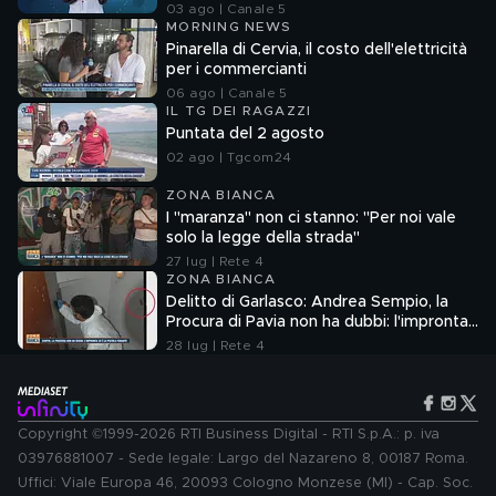
03 ago | Canale 5
MORNING NEWS
Pinarella di Cervia, il costo dell'elettricità
per i commercianti
06 ago | Canale 5
IL TG DEI RAGAZZI
Puntata del 2 agosto
02 ago | Tgcom24
ZONA BIANCA
I "maranza" non ci stanno: "Per noi vale
solo la legge della strada"
27 lug | Rete 4
ZONA BIANCA
Delitto di Garlasco: Andrea Sempio, la
Procura di Pavia non ha dubbi: l'impronta
33 è la pistola fumante
28 lug | Rete 4
Copyright ©1999-2026 RTI Business Digital - RTI S.p.A.: p. iva
03976881007 - Sede legale: Largo del Nazareno 8, 00187 Roma.
Uffici: Viale Europa 46, 20093 Cologno Monzese (MI) - Cap. Soc.