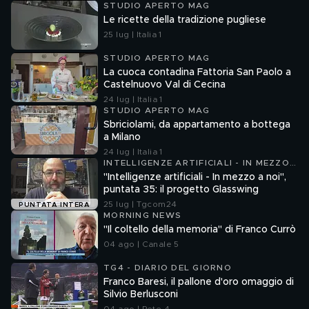
STUDIO APERTO MAG
Le ricette della tradizione pugliese
25 lug | Italia 1
STUDIO APERTO MAG
La cuoca contadina Fattoria San Paolo a
Castelnuovo Val di Cecina
24 lug | Italia 1
STUDIO APERTO MAG
Sbriciolami, da appartamento a bottega
a Milano
24 lug | Italia 1
INTELLIGENZE ARTIFICIALI - IN MEZZO
A NOI
"Intelligenze artificiali - In mezzo a noi",
puntata 35: il progetto Glasswing
25 lug | Tgcom24
PUNTATA INTERA
MORNING NEWS
"Il coltello della memoria" di Franco Currò
04 ago | Canale 5
TG4 - DIARIO DEL GIORNO
Franco Baresi, il pallone d'oro omaggio di
Silvio Berlusconi