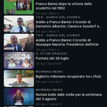
Franco Baresi dopo la vittoria dello
scudetto nel 1992
04 ago | Rete 4
TG4 - DIARIO DEL GIORNO
Addio a Franco Baresi: il ricordo di
Demetrio Albertini, Clarence Seedorf e
Giovanni Galli
04 ago | Rete 4
TG4 - DIARIO DEL GIORNO
Addio a Franco Baresi: il ricordo di
Giuseppe Marotta, Presidente dell'Inter
04 ago | Rete 4
IL TG DEI RAGAZZI
Puntata del 26 luglio
26 lug | Tgcom24
MORNING NEWS
Biglietto milionario recuperato tra i rifiuti
06 ago | Canale 5
MORNING NEWS
Notizie belle dalle stelle per la settimana
del 3 agosto
03 ago | Canale 5