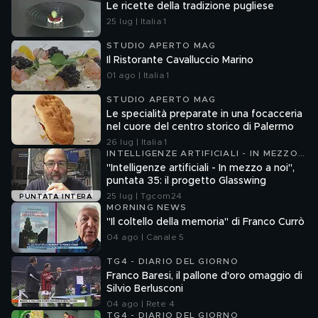
Le ricette della tradizione pugliese
25 lug | Italia 1
STUDIO APERTO MAG
Il Ristorante Cavalluccio Marino
01 ago | Italia 1
STUDIO APERTO MAG
Le specialità preparate in una focacceria
nel cuore del centro storico di Palermo
26 lug | Italia 1
INTELLIGENZE ARTIFICIALI - IN MEZZO
A NOI
"Intelligenze artificiali - In mezzo a noi",
puntata 35: il progetto Glasswing
25 lug | Tgcom24
PUNTATA INTERA
MORNING NEWS
"Il coltello della memoria" di Franco Currò
04 ago | Canale 5
TG4 - DIARIO DEL GIORNO
Franco Baresi, il pallone d'oro omaggio di
Silvio Berlusconi
04 ago | Rete 4
TG4 - DIARIO DEL GIORNO