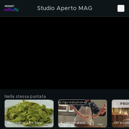
Studio Aperto MAG
Nella stessa puntata
in riproduzione
PRO
Antiche ricette liguri
Il salampatata
Un ecom