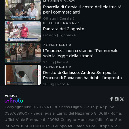
MORNING NEWS
Pinarella di Cervia, il costo dell'elettricità
per i commercianti
06 ago | Canale 5
IL TG DEI RAGAZZI
Puntata del 2 agosto
02 ago | Tgcom24
ZONA BIANCA
I "maranza" non ci stanno: "Per noi vale
solo la legge della strada"
27 lug | Rete 4
ZONA BIANCA
Delitto di Garlasco: Andrea Sempio, la
Procura di Pavia non ha dubbi: l'impronta
33 è la pistola fumante
28 lug | Rete 4
Copyright ©1999-2026 RTI Business Digital - RTI S.p.A.: p. iva
03976881007 - Sede legale: Largo del Nazareno 8, 00187 Roma.
Uffici: Viale Europa 46, 20093 Cologno Monzese (MI) - Cap. Soc.
int. vers. € 500.000.007 - Gruppo MFE Media For Europe N.V. -