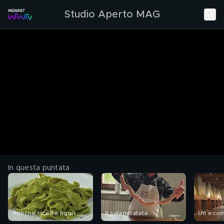
Studio Aperto MAG
In questa puntata
Antiche ricette liguri
Il salampatata
Un ecom