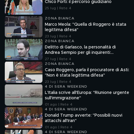
Chico Forti: il percorso giudiziario
25 lug | Rete 4
ZONA BIANCA
Marco Meola: "Quella di Roggero è stata
legittima difesa"
23 lug | Rete 4
ZONA BIANCA
Delitto di Garlasco, la personalità di
Andrea Sempio per gli inquirenti:
"Ossessionato e bugiardo"
27 lug | Rete 4
ZONA BIANCA
Caso Roggero, parla il procuratore di Asti:
"Non è stata legittima difesa"
23 lug | Rete 4
4 DI SERA WEEKEND
L'Italia scrive all'Europa: "Riunione urgente
sull'immigrazione"
01 ago | Rete 4
4 DI SERA WEEKEND
Donald Trump avverte: "Possibili nuovi
attacchi all'Iran"
01 ago | Rete 4
4 DI SERA WEEKEND