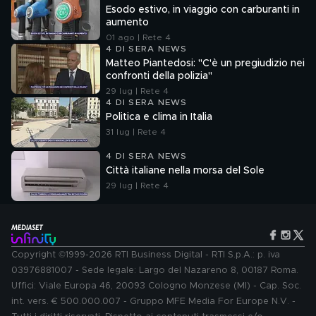
Esodo estivo, in viaggio con carburanti in
aumento
01 ago | Rete 4
4 DI SERA NEWS
Matteo Piantedosi: "C'è un pregiudizio nei
confronti della polizia"
29 lug | Rete 4
4 DI SERA NEWS
Politica e clima in Italia
31 lug | Rete 4
4 DI SERA NEWS
Città italiane nella morsa del Sole
29 lug | Rete 4
Copyright ©1999-2026 RTI Business Digital - RTI S.p.A.: p. iva
03976881007 - Sede legale: Largo del Nazareno 8, 00187 Roma.
Uffici: Viale Europa 46, 20093 Cologno Monzese (MI) - Cap. Soc.
int. vers. € 500.000.007 - Gruppo MFE Media For Europe N.V. -