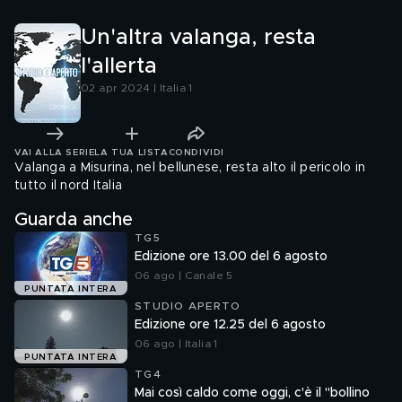
Un'altra valanga, resta
l'allerta
02 apr 2024 | Italia 1
VAI ALLA SERIE
LA TUA LISTA
CONDIVIDI
Valanga a Misurina, nel bellunese, resta alto il pericolo in
tutto il nord Italia
Guarda anche
TG5
Edizione ore 13.00 del 6 agosto
06 ago | Canale 5
PUNTATA INTERA
STUDIO APERTO
Edizione ore 12.25 del 6 agosto
06 ago | Italia 1
PUNTATA INTERA
TG4
Mai così caldo come oggi, c'è il "bollino