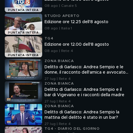
08 ago | Canale 5
PUNTATA INTERA
STUDIO APERTO
Edizione ore 12.25 dell'8 agosto
08 ago | Italia 1
PUNTATA INTERA
TG4
Edizione ore 12.00 dell'8 agosto
08 ago | Rete 4
PUNTATA INTERA
ZONA BIANCA
Delitto di Garlasco: Andrea Sempio e le
donne, il racconto dell'amica e avvocato
Angela Taccia
27 lug | Rete 4
ZONA BIANCA
Delitto di Garlasco: Andrea Sempio e il
bar di Vigevano e i racconti della madre
27 lug | Rete 4
ZONA BIANCA
Delitto di Garlasco: Andrea Sempio la
mattina del delitto è stato in un bar?
27 lug | Rete 4
TG4 - DIARIO DEL GIORNO