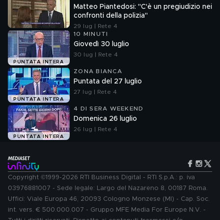
Matteo Piantedosi: "C'è un pregiudizio nei
confronti della polizia"
29 lug | Rete 4
10 MINUTI
Giovedì 30 luglio
30 lug | Rete 4
PUNTATA INTERA
ZONA BIANCA
Puntata del 27 luglio
27 lug | Rete 4
PUNTATA INTERA
4 DI SERA WEEKEND
Domenica 26 luglio
26 lug | Rete 4
PUNTATA INTERA
Copyright ©1999-2026 RTI Business Digital - RTI S.p.A.: p. iva
03976881007 - Sede legale: Largo del Nazareno 8, 00187 Roma.
Uffici: Viale Europa 46, 20093 Cologno Monzese (MI) - Cap. Soc.
int. vers. € 500.000.007 - Gruppo MFE Media For Europe N.V. -