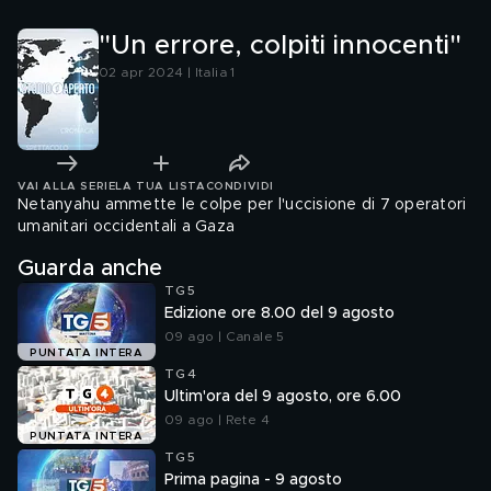
"Un errore, colpiti innocenti"
02 apr 2024 | Italia 1
VAI ALLA SERIE
LA TUA LISTA
CONDIVIDI
Netanyahu ammette le colpe per l'uccisione di 7 operatori
umanitari occidentali a Gaza
Guarda anche
TG5
Edizione ore 8.00 del 9 agosto
09 ago | Canale 5
PUNTATA INTERA
TG4
Ultim'ora del 9 agosto, ore 6.00
09 ago | Rete 4
PUNTATA INTERA
TG5
Prima pagina - 9 agosto